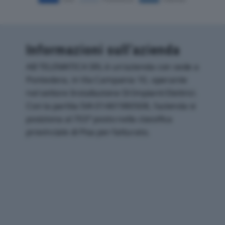
Informazioni sull’azienda
AB TELEMATICA SRL è un'azienda con sede a
Pontedera, in Via Campania 10, operante
nel settore Installazione Di Impianti Elettrici.
Con la partita IVA 01461980508, l'azienda si
posiziona al 703° posto nella classifica
provinciale di Pisa per fatturato.