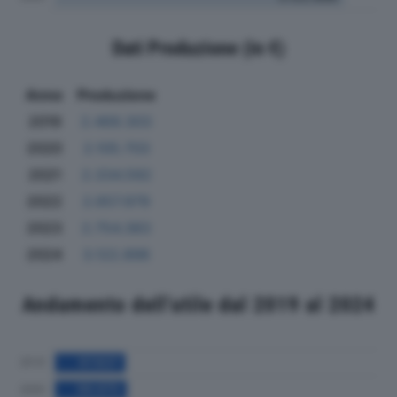
Dati Produzione (in €)
Anno
Produzione
2019
2.469.303
2020
2.105.703
2021
2.334.592
2022
2.657.979
2023
2.754.383
2024
3.122.898
Andamento dell'utile dal 2019 al 2024