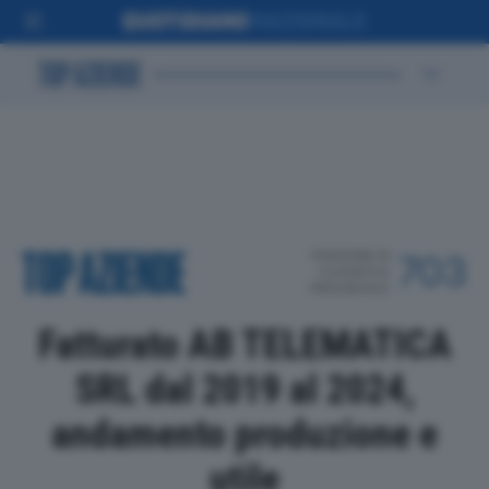
POSIZIONE IN
703
CLASSIFICA
PROVINCIALE
Fatturato AB TELEMATICA
SRL dal 2019 al 2024,
andamento produzione e
utile