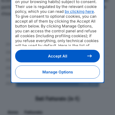
economici di AB TELEMATICA SRLdal 2019 al 2024, con
on your browsing habits) subject to consent.
particolare attenzione a fatturato, produzione e utile
Their use is regulated by the relevant cookie
policy, which you can read
by clicking here
.
d'esercizio.
To give consent to optional cookies, you can
accept all of them by clicking the Accept All
button below. By clicking Manage Options,
Andamento del fatturato dal 2019
you can access the control panel and refuse
al 2024
all cookies (including profiling cookies); if
you refuse everything, only technical cookies
will be used by default. Here is the list of
providers
. Cookie consent will be stored and
applied also to the other websites of
Accept All
Editoriale Nazionale and their subdomains. By
expressing your choice on this site, you will
therefore not be asked again on other
Manage Options
Editoriale Nazionale websites that use the
same consent management platform (CMP).
You can still modify or withdraw your choice
at any time through the “Privacy Settings”
section.
Dati Fatturato (in €)
Anno
Fatturato