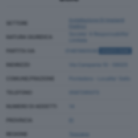
Installazione Di Impianti
SETTORE
Elettrici
Societa' A Responsabilita'
NATURA GIURIDICA
Limitata
PARTITA IVA
01461980508
ACQUISTA VISURA
INDIRIZZO
Via Campania 10 - 56025
COMUNE/FRAZIONE
Pontedera - Localita' Gello
TELEFONO
0587295073
NUMERO DI ADDETTI
14
PROVINCIA
PI
REGIONE
Toscana