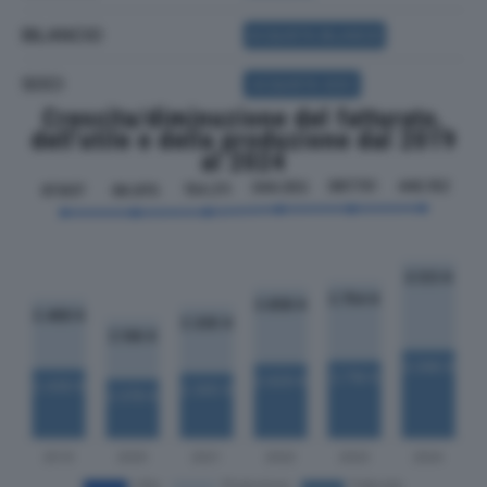
BILANCIO
ACQUISTA BILANCIO
SOCI
ACQUISTA SOCI
Crescita/diminuzione del fatturato,
dell'utile e della produzione dal 2019
al 2024