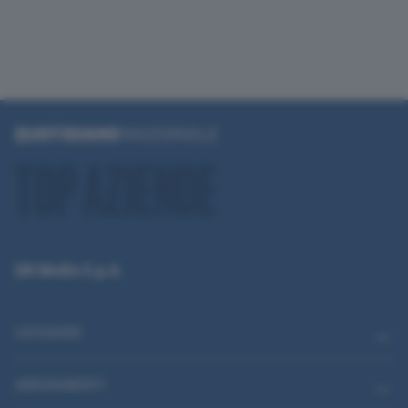
QN Media S.p.A.
CATEGORIE
ABBONAMENTI