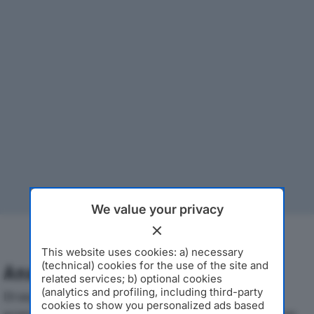
We value your privacy
This website uses cookies: a) necessary
(technical) cookies for the use of the site and
Analisi Economica 2019-2024
related services; b) optional cookies
(analytics and profiling, including third-party
Di seguito l'andamento dei principali indicatori
cookies to show you personalized ads based