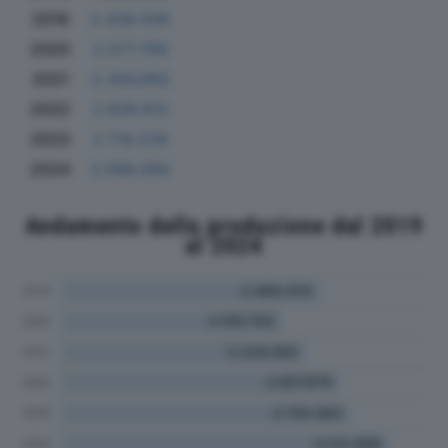
2019
2.438.506
2020
2.077.769
2021
2.304.693
2022
2.628.812
2023
2.718.228
2024
3.098.094
Andamento della produzione dal 2019
al 2024