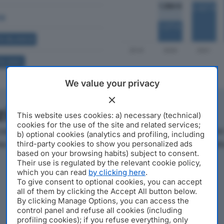
na
A BILANCIO
A SOCI
We value your privacy
azienda
This website uses cookies: a) necessary (technical)
cookies for the use of the site and related services;
ede a Porcari, in Via Carlotti Snc, operante nel settore C
b) optional cookies (analytics and profiling, including
 al 476° posto nella classifica provinciale di Lucca per fat
third-party cookies to show you personalized ads
based on your browsing habits) subject to consent.
Their use is regulated by the relevant cookie policy,
which you can read
by clicking here
.
To give consent to optional cookies, you can accept
all of them by clicking the Accept All button below.
By clicking Manage Options, you can access the
control panel and refuse all cookies (including
profiling cookies); if you refuse everything, only