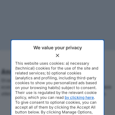
We value your privacy
This website uses cookies: a) necessary
(technical) cookies for the use of the site and
Analisi Economica 2019-2024
related services; b) optional cookies
(analytics and profiling, including third-party
Di seguito l'andamento dei principali indicatori
cookies to show you personalized ads based
economici di PAMA SRLdal 2019 al 2024, con particolare
on your browsing habits) subject to consent.
Their use is regulated by the relevant cookie
attenzione a fatturato, produzione e utile d'esercizio.
policy, which you can read
by clicking here
.
To give consent to optional cookies, you can
Andamento del fatturato dal 2019
accept all of them by clicking the Accept All
al 2024
button below. By clicking Manage Options,