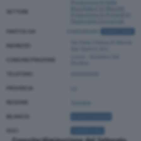
Produzione Di Fette
Biscottate E Di Biscotti;
SETTORE
Produzione Di Prodotti Di
Pasticceria Conservati
PARTITA IVA
01465080461
ACQUISTA VISURA
Via Della Chiesa Di Monte
INDIRIZZO
San Quirico Snc
Lucca - Sorbano Del
COMUNE/FRAZIONE
Giudice
TELEFONO
058340339
PROVINCIA
LU
REGIONE
Toscana
BILANCIO
ACQUISTA BILANCIO
SOCI
ACQUISTA SOCI
Crescita/diminuzione del fatturato,