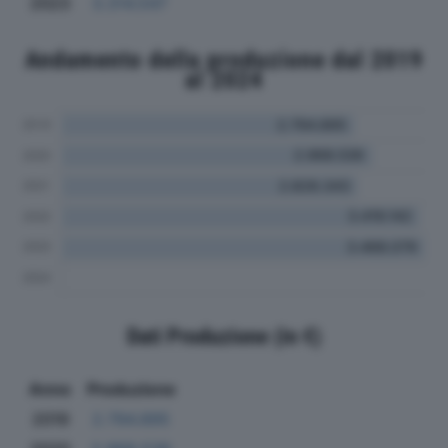
2023
3.314.547
Andamento della produzione dal 2019
al 2024
Dati Produzione (in €)
Anno
Produzione
2019
2.794.895