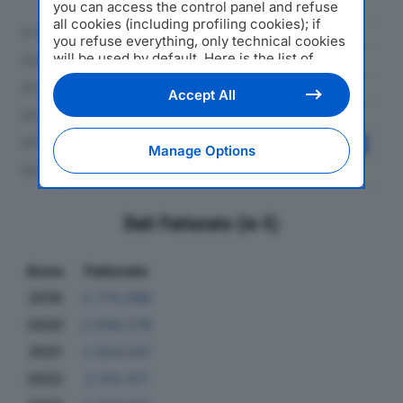
you can access the control panel and refuse
all cookies (including profiling cookies); if
you refuse everything, only technical cookies
will be used by default. Here is the list of
providers
. Cookie consent will be stored and
applied also to the other websites of
Accept All
Editoriale Nazionale and their subdomains. By
expressing your choice on this site, you will
therefore not be asked again on other
Manage Options
Editoriale Nazionale websites that use the
same consent management platform (CMP).
You can still modify or withdraw your choice
at any time through the “Privacy Settings”
Dati Fatturato (in €)
section.
Anno
Fatturato
2019
2.770.086
2020
2.938.278
2021
2.824.031
2022
3.103.471