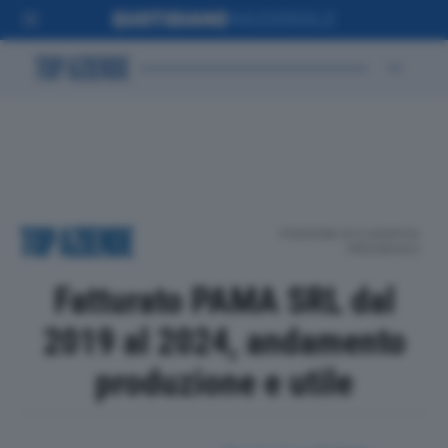
POSIZIONE IN CLASSIFICA
PROVINCIALE
Fatturato PAMA SRL dal
2019 al 2024, andamento
produzione e utile