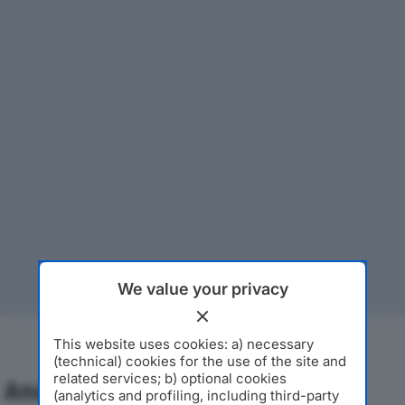
We value your privacy
This website uses cookies: a) necessary
(technical) cookies for the use of the site and
related services; b) optional cookies
Analisi Economica 2019-2024
(analytics and profiling, including third-party