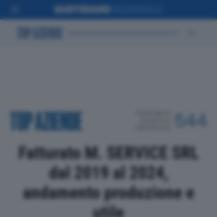
POSIZIONE IN
544
CLASSIFICA
PROVINCIALE
Fatturato M. SERVICE SRL
dal 2019 al 2024,
andamento produzione e
utile