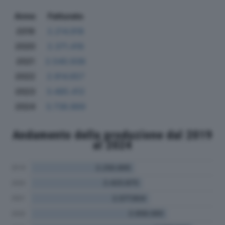
Anno
Fatturato
2019
2.214.918
2020
2.371.416
2021
2.540.938
2022
2.914.657
2023
3.485.412
2024
3.738.869
Andamento della produzione dal 2019
al 2024