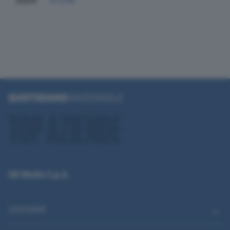
2024
57.516
QN Media S.p.A.
CATEGORIE