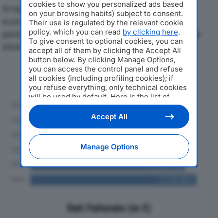
cookies to show you personalized ads based
Di seguito l'andamento dei principali indicatori
on your browsing habits) subject to consent.
economici di M. SERVICE SRLdal 2019 al 2024, con
Their use is regulated by the relevant cookie
policy, which you can read
by clicking here
.
particolare attenzione a fatturato, produzione e utile
To give consent to optional cookies, you can
d'esercizio.
accept all of them by clicking the Accept All
button below. By clicking Manage Options,
you can access the control panel and refuse
Andamento del fatturato dal 2019
all cookies (including profiling cookies); if
al 2024
you refuse everything, only technical cookies
will be used by default. Here is the list of
providers
. Cookie consent will be stored and
applied also to the other websites of
Accept All
Editoriale Nazionale and their subdomains. By
expressing your choice on this site, you will
therefore not be asked again on other
Manage Options
Editoriale Nazionale websites that use the
same consent management platform (CMP).
You can still modify or withdraw your choice
at any time through the “Privacy Settings”
section.
Dati Fatturato (in €)