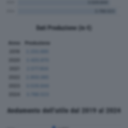
Dati Produzione (in €)
Anno
Produzione
2019
2.250.895
2020
2.420.870
2021
2.577.904
2022
2.959.065
2023
3.529.844
2024
3.788.523
Andamento dell'utile dal 2019 al 2024