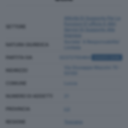
Attività Di Supporto Per Le
Funzioni D'ufficio E Altri
SETTORE
Servizi Di Supporto Alle
Imprese
Societa' A Responsabilita'
NATURA GIURIDICA
Limitata
PARTITA IVA
02372700464
ACQUISTA VISURA
Via Giuseppe Mazzini 70 -
INDIRIZZO
55100
COMUNE
Lucca
NUMERO DI ADDETTI
21
PROVINCIA
LU
REGIONE
Toscana