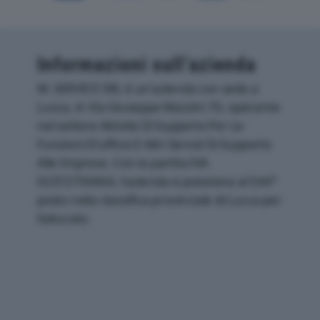
Informazioni sull’azienda
M. SERVICE SRL è un'azienda con sede a
Lucca, in Via Giuseppe Mazzini 70, operante
nel settore Attività Di Supporto Per Le
Funzioni D'ufficio E Altri Servizi Di Supporto
Alle Imprese. Con la partita IVA
02372700464, l'azienda si posiziona al 544°
posto nella classifica provinciale di Lucca per
fatturato.