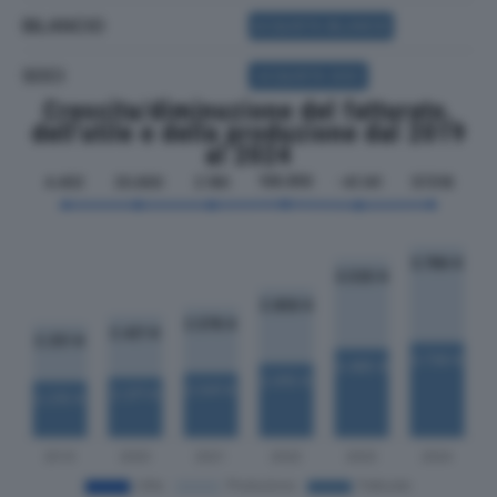
BILANCIO
ACQUISTA BILANCIO
SOCI
ACQUISTA SOCI
Crescita/diminuzione del fatturato,
dell'utile e della produzione dal 2019
al 2024