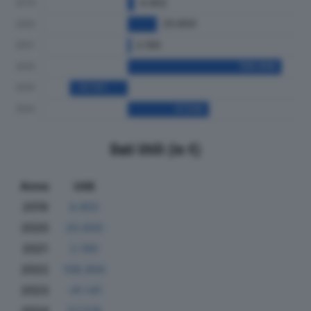
Dati Utili (in €)
Anno
Utili
2019
4.402
2020
20.600
2021
2.190
2022
108.956
2023
-41.141