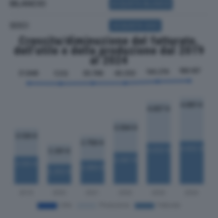
BILANCIO
ACQUISTA BILANCIO
SOCI
ACQUISTA SOCI
Crescita/diminuzione del fatturato,
dell'utile e della produzione dal 2019
al 2024