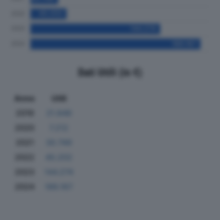
Dati Utili (in €)
Anno
Utili
2019
21.846
2020
7.212
2021
30.749
2022
40.202
2023
144.274
2024
189.167