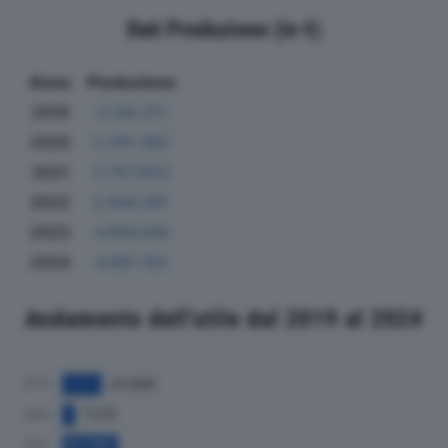
Dati Produzione (in €)
Anno
Produzione
2019
3.128.311
2020
2.291.082
2021
2.757.923
2022
3.594.297
2023
4.656.918
2024
4.891.150
Andamento dell'utile dal 2019 al 2024