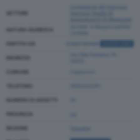
Commercio All'ingrosso
SETTORE
(escluso Quello Di
Autoveicoli E Di Motocicli)
Societa' A Responsabilita'
NATURA GIURIDICA
Limitata
PARTITA IVA
01969790466
ACQUISTA VISURA
Via Villa Fontana 74 -
INDIRIZZO
55012
COMUNE
Capannori
TELEFONO
0583332201
NUMERO DI ADDETTI
10
PROVINCIA
LU
REGIONE
Toscana