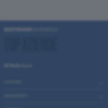
QN Media S.p.A.
CATEGORIE
ABBONAMENTI