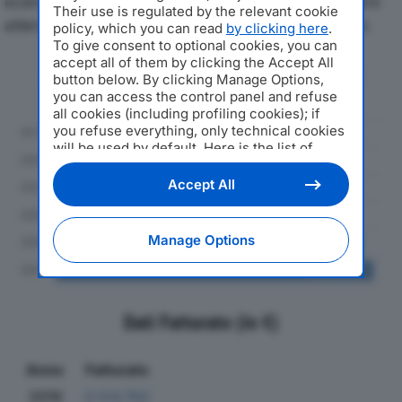
economici di J.E.T. SRLdal 2019 al 2024, con particolare
Their use is regulated by the relevant cookie
attenzione a fatturato, produzione e utile d'esercizio.
policy, which you can read
by clicking here
.
To give consent to optional cookies, you can
accept all of them by clicking the Accept All
Andamento del fatturato dal 2019
button below. By clicking Manage Options,
al 2024
you can access the control panel and refuse
all cookies (including profiling cookies); if
you refuse everything, only technical cookies
will be used by default. Here is the list of
providers
. Cookie consent will be stored and
applied also to the other websites of
Accept All
Editoriale Nazionale and their subdomains. By
expressing your choice on this site, you will
therefore not be asked again on other
Manage Options
Editoriale Nazionale websites that use the
same consent management platform (CMP).
You can still modify or withdraw your choice
at any time through the “Privacy Settings”
section.
Dati Fatturato (in €)
Anno
Fatturato
2019
3.124.762