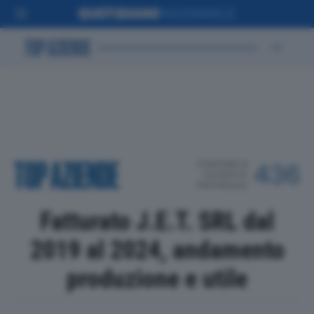
POSIZIONE IN
436
CLASSIFICA
PROVINCIALE
Fatturato J.E.T. SRL dal
2019 al 2024, andamento
produzione e utile