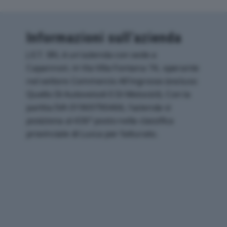
Informazioni sull’azienda
J.E.T. SRL è un'azienda con sede a
Capannori, in Via Villa Fontana 74, operante
nel settore Commercio All'ingrosso (escluso
Quello Di Autoveicoli E Di Motocicli). Con la
partita IVA 01969790466, l'azienda si
posiziona al 436° posto nella classifica
provinciale di Lucca per fatturato.