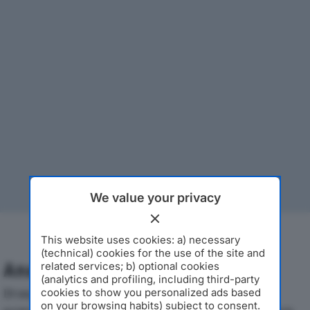
We value your privacy
This website uses cookies: a) necessary
(technical) cookies for the use of the site and
Analisi Economica 2019-2024
related services; b) optional cookies
(analytics and profiling, including third-party
Di seguito l'andamento dei principali indicatori
cookies to show you personalized ads based
on your browsing habits) subject to consent.