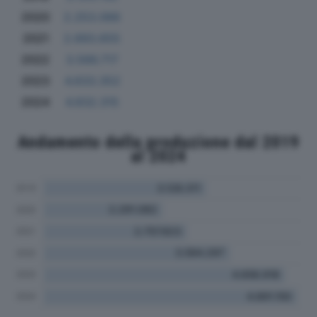
2020
2.253.066
2021
2.693.655
2022
3.566.717
2023
4.633.352
2024
4.832.315
Andamento della produzione dal 2019
al 2024