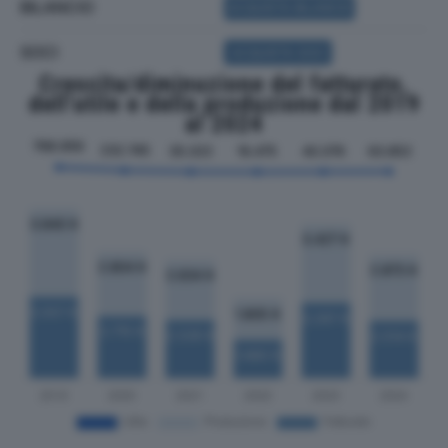
BILANCIO
ACQUISTA BILANCIO
SOCI
ACQUISTA SOCI
Crescita/diminuzione del fatturato,
dell'utile e della produzione dal 2019
al 2024