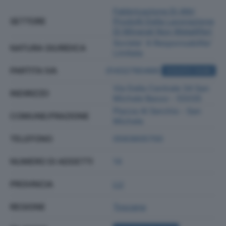
Fabbricazione Di Altri
SETTORE
Prodotti Della Lavorazione
Di Minerali Non Metalliferi
Societa' A Responsabilita'
NATURA GIURIDICA
Limitata
PARTITA IVA
01432780466
ACQUISTA VISURA
Via Della Centrale 34 San
INDIRIZZO
Michele Basso - 55035
Piazza Al Serchio - San
COMUNE/FRAZIONE
Michele
TELEFONO
0583605700
NUMERO DI ADDETTI
14
PROVINCIA
LU
REGIONE
Toscana