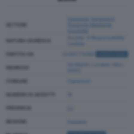
Trasporto Terrestre E
SETTORE
Trasporto Mediante
Condotte
Societa' A Responsabilita'
NATURA GIURIDICA
Limitata
PARTITA IVA
02355770468
ACQUISTA VISURA
Via Martiri Lunatesi 49/a -
INDIRIZZO
55012
COMUNE
Capannori
NUMERO DI ADDETTI
18
PROVINCIA
LU
REGIONE
Toscana