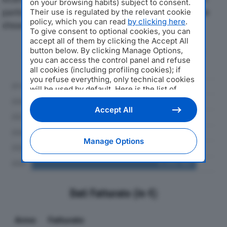
on your browsing habits) subject to consent.
particolare attenzione a fatturato, produzione e utile
Their use is regulated by the relevant cookie
policy, which you can read
by clicking here
.
d'esercizio.
To give consent to optional cookies, you can
accept all of them by clicking the Accept All
button below. By clicking Manage Options,
Andamento del fatturato dal 2019
you can access the control panel and refuse
al 2024
all cookies (including profiling cookies); if
you refuse everything, only technical cookies
will be used by default. Here is the list of
providers
. Cookie consent will be stored and
applied also to the other websites of
Accept All
Editoriale Nazionale and their subdomains. By
expressing your choice on this site, you will
therefore not be asked again on other
Manage Options
Editoriale Nazionale websites that use the
same consent management platform (CMP).
You can still modify or withdraw your choice
at any time through the “Privacy Settings”
section.
Dati Fatturato (in €)
Anno
Fatturato