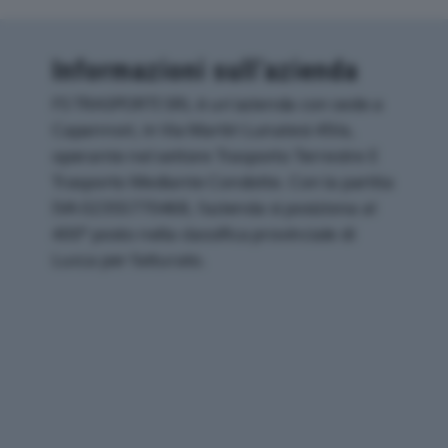
Informazioni sull’azienda
FS TRASPORTI SRL è un'azienda con sede a
Capannori, in Via Martiri Lunatesi 49/a,
operante nel settore Trasporto Terrestre E
Trasporto Mediante Condotte. Con la partita
IVA 02355770468, l'azienda si posiziona al
400° posto nella classifica provinciale di
Lucca per fatturato.