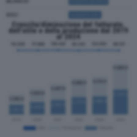
BILANCIO
ACQUISTA BILANCIO
SOCI
ACQUISTA SOCI
Crescita/diminuzione del fatturato,
dell'utile e della produzione dal 2019
al 2024