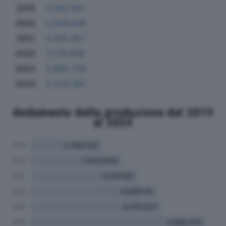
2019
2.062.957
2020
2.648.639
2021
3.092.957
2022
3.710.638
2023
3.885.758
2024
5.332.180
Andamento della produzione dal 2019
al 2024