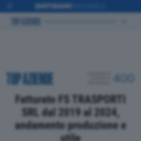
POSIZIONE IN
400
CLASSIFICA
PROVINCIALE
Fatturato FS TRASPORTI
SRL dal 2019 al 2024,
andamento produzione e
utile