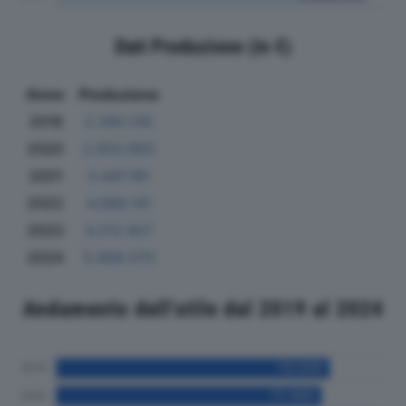
Dati Produzione (in €)
Anno
Produzione
2019
2.280.135
2020
2.933.683
2021
3.447.181
2022
4.089.141
2023
4.212.927
2024
5.668.570
Andamento dell'utile dal 2019 al 2024