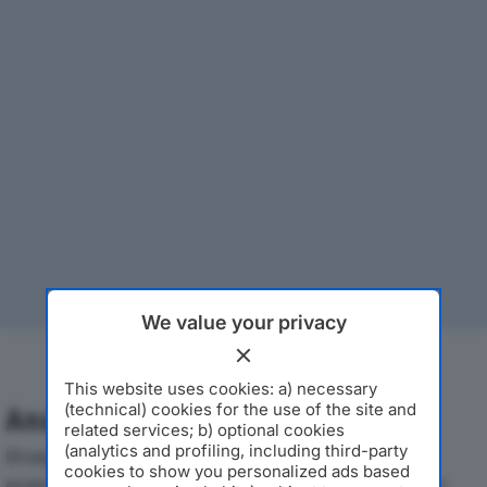
We value your privacy
This website uses cookies: a) necessary
(technical) cookies for the use of the site and
Analisi Economica 2019-2024
related services; b) optional cookies
(analytics and profiling, including third-party
Di seguito l'andamento dei principali indicatori
cookies to show you personalized ads based
economici di FS TRASPORTI SRLdal 2019 al 2024, con