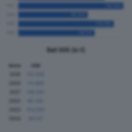
Dati Utili (in €)
Anno
Utili
2019
115.509
2020
111.968
2021
136.442
2022
90.242
2023
124.050
2024
99.137