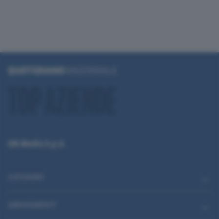
QN Media S.p.A.
CATEGORIE
ABBONAMENTI