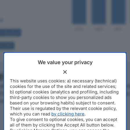
na
A BILANCIO
A SOCI
We value your privacy
azienda
This website uses cookies: a) necessary (technical)
ede a Camaiore, in Via Giuseppe Di Vittorio 5, operante ne
cookies for the use of the site and related services;
b) optional cookies (analytics and profiling, including
E Semirimorchi. Con la partita IVA 01346020462, l'azienda s
third-party cookies to show you personalized ads
urato.
based on your browsing habits) subject to consent.
Their use is regulated by the relevant cookie policy,
which you can read
by clicking here
.
To give consent to optional cookies, you can accept
all of them by clicking the Accept All button below.