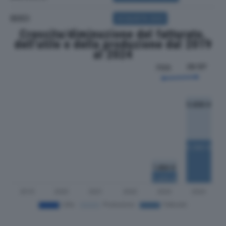
SOCI
ACQUISTA SOCI
Crescita/diminuzione del fatturato,
dell'utile e della produzione dal 2019
al 2024