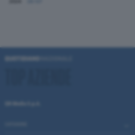
2024
28.137
QN Media S.p.A.
CATEGORIE