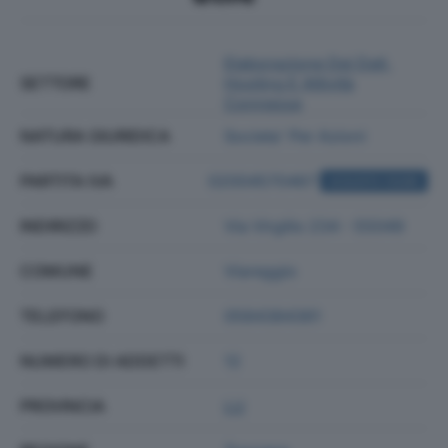
Elaborazione Dei Dati,
SETTORE
Hosting E Attività
Connesse
NATURA GIURIDICA
Societa' Per Azioni
PARTITA IVA
02004570467
ACQUISTA VISURA
INDIRIZZO
Via Virgilio 234 - 55049
COMUNE
Viareggio
TELEFONO
0584384361
NUMERO DI ADDETTI
12
PROVINCIA
LU