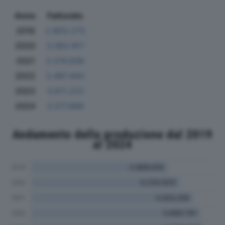
Anno
Fatturato
2019
2.803.273
2020
3.083.917
2021
3.374.836
2022
3.487.443
2023
3.611.223
2024
3.517.898
Andamento della produzione dal 2019
al 2024