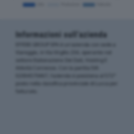
Informazioni sull’azienda
EFFEBI GROUP SPA è un'azienda con sede a
Viareggio, in Via Virgilio 234, operante nel
settore Elaborazione Dei Dati, Hosting E
Attività Connesse. Con la partita IVA
02004570467, l'azienda si posiziona al 572°
posto nella classifica provinciale di Lucca per
fatturato.