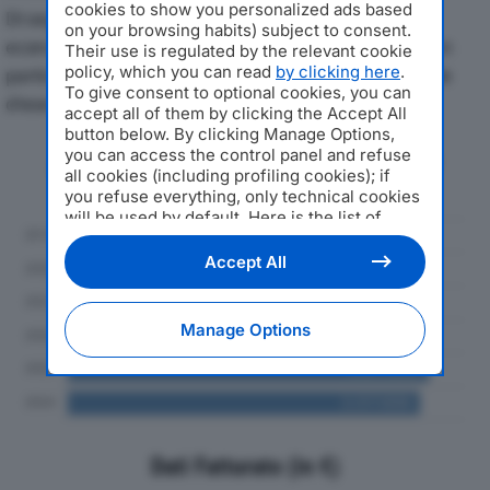
cookies to show you personalized ads based
Di seguito l'andamento dei principali indicatori
on your browsing habits) subject to consent.
economici di EFFEBI GROUP SPAdal 2019 al 2024, con
Their use is regulated by the relevant cookie
policy, which you can read
by clicking here
.
particolare attenzione a fatturato, produzione e utile
To give consent to optional cookies, you can
d'esercizio.
accept all of them by clicking the Accept All
button below. By clicking Manage Options,
you can access the control panel and refuse
Andamento del fatturato dal 2019
all cookies (including profiling cookies); if
al 2024
you refuse everything, only technical cookies
will be used by default. Here is the list of
providers
. Cookie consent will be stored and
applied also to the other websites of
Accept All
Editoriale Nazionale and their subdomains. By
expressing your choice on this site, you will
therefore not be asked again on other
Manage Options
Editoriale Nazionale websites that use the
same consent management platform (CMP).
You can still modify or withdraw your choice
at any time through the “Privacy Settings”
section.
Dati Fatturato (in €)