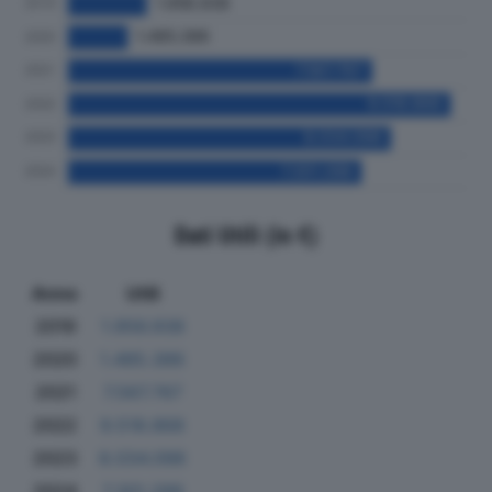
Dati Utili (in €)
Anno
Utili
2019
1.956.938
2020
1.485.386
2021
7.567.767
2022
9.518.868
2023
8.034.098
2024
7.301.288