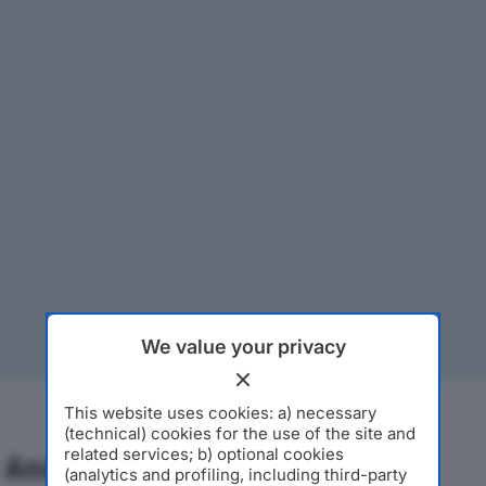
We value your privacy
This website uses cookies: a) necessary
(technical) cookies for the use of the site and
related services; b) optional cookies
Analisi Economica 2019-2024
(analytics and profiling, including third-party