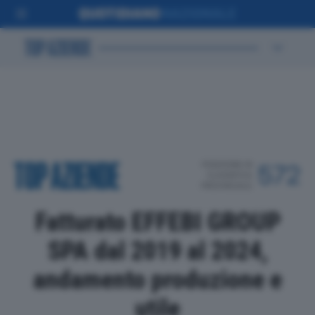
POSIZIONE IN
572
CLASSIFICA
PROVINCIALE
Fatturato EFFEBI GROUP
SPA dal 2019 al 2024,
andamento produzione e
utile