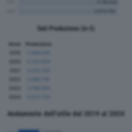
Dati Produzione (in €)
Anno
Produzione
2019
2.968.819
2020
3.233.620
2021
3.525.255
2022
3.680.741
2023
3.748.605
2024
3.673.754
Andamento dell'utile dal 2019 al 2024