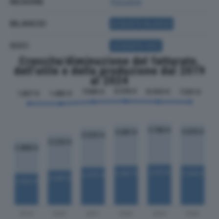
REGIONE
Toscana
BILANCIO
ACQUISTA BILANCIO
SOCI
ACQUISTA SOCI
Crescita/diminuzione del fatturato,
dell'utile e della produzione dal 2019
al 2024