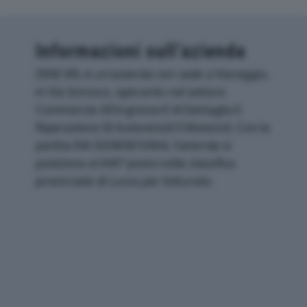
Informazioni sull’azienda
DINI SRL è un'azienda con sede a Viareggio,
in Via Scirocco, operante nel settore
Commercio All'ingrosso E Al Dettaglio E
Riparazione Di Autoveicoli E Motocicli. Con la
partita IVA 02080810464, l'azienda si
posiziona al 440° posto nella classifica
provinciale di Lucca per fatturato.