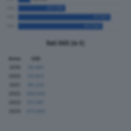
Dati Utili (in €)
Anno
Utili
2019
38.482
2020
54.453
2021
69.234
2022
264.558
2023
517.397
2024
473.654