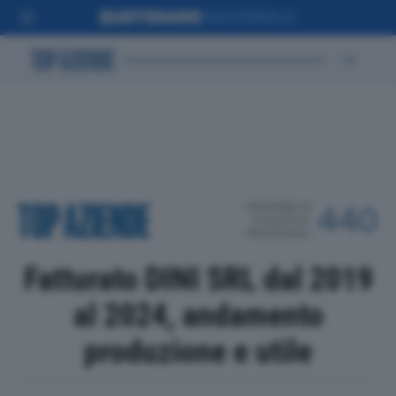
POSIZIONE IN
440
CLASSIFICA
PROVINCIALE
Fatturato DINI SRL dal 2019
al 2024, andamento
produzione e utile