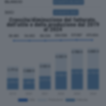
BILANCIO
ACQUISTA BILANCIO
SOCI
ACQUISTA SOCI
Crescita/diminuzione del fatturato,
dell'utile e della produzione dal 2019
al 2024