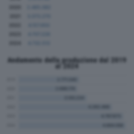
2020
2.465.082
2021
3.073.270
2022
4.157.650
2023
4.707.226
2024
4.732.512
Andamento della produzione dal 2019
al 2024