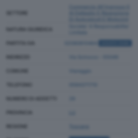
Commercio All'ingrosso E
SETTORE
Al Dettaglio E Riparazione
Di Autoveicoli E Motocicli
Societa' A Responsabilita'
NATURA GIURIDICA
Limitata
PARTITA IVA
02080810464
ACQUISTA VISURA
INDIRIZZO
Via Scirocco - 55049
COMUNE
Viareggio
TELEFONO
0584371710
NUMERO DI ADDETTI
29
PROVINCIA
LU
REGIONE
Toscana