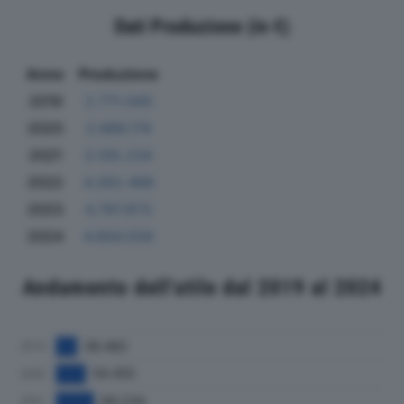
Dati Produzione (in €)
Anno
Produzione
2019
2.771.040
2020
2.686.174
2021
3.105.234
2022
4.262.468
2023
4.787.873
2024
4.894.558
Andamento dell'utile dal 2019 al 2024