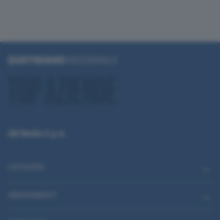
QN Media S.p.A.
CATEGORIE
ABBONAMENTI