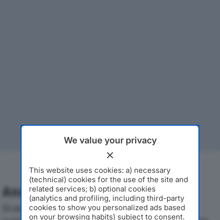
We value your privacy
This website uses cookies: a) necessary
(technical) cookies for the use of the site and
Analisi Economica 2019-2024
related services; b) optional cookies
(analytics and profiling, including third-party
Di seguito l'andamento dei principali indicatori
cookies to show you personalized ads based
on your browsing habits) subject to consent.