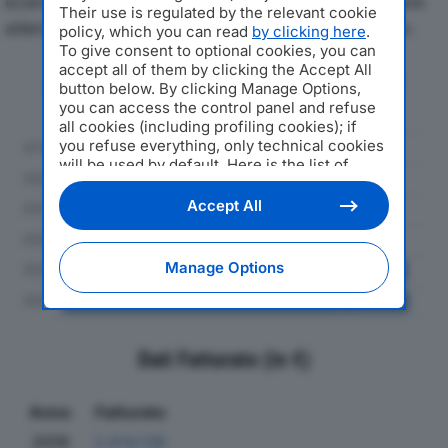
economici di DINI SRLdal 2019 al 2024, con particolare
Their use is regulated by the relevant cookie
attenzione a fatturato, produzione e utile d'esercizio.
policy, which you can read
by clicking here
.
To give consent to optional cookies, you can
accept all of them by clicking the Accept All
Andamento del fatturato dal 2019
button below. By clicking Manage Options,
al 2024
you can access the control panel and refuse
all cookies (including profiling cookies); if
you refuse everything, only technical cookies
will be used by default. Here is the list of
providers
. Cookie consent will be stored and
applied also to the other websites of
Accept All
Editoriale Nazionale and their subdomains. By
expressing your choice on this site, you will
therefore not be asked again on other
Manage Options
Editoriale Nazionale websites that use the
same consent management platform (CMP).
You can still modify or withdraw your choice
at any time through the “Privacy Settings”
section.
Dati Fatturato (in €)
Anno
Fatturato
2019
2.614.138