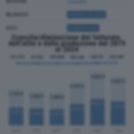
REGIONE
Toscana
BILANCIO
ACQUISTA BILANCIO
SOCI
ACQUISTA SOCI
Crescita/diminuzione del fatturato,
dell'utile e della produzione dal 2019
al 2024