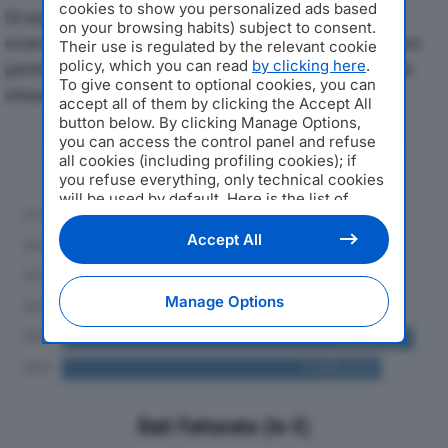
cookies to show you personalized ads based
Di seguito l'andamento dei principali indicatori
on your browsing habits) subject to consent.
economici di COSMEC ITALIA SRLdal 2019 al 2024, con
Their use is regulated by the relevant cookie
policy, which you can read
by clicking here
.
particolare attenzione a fatturato, produzione e utile
To give consent to optional cookies, you can
d'esercizio.
accept all of them by clicking the Accept All
button below. By clicking Manage Options,
you can access the control panel and refuse
Andamento del fatturato dal 2019
all cookies (including profiling cookies); if
al 2024
you refuse everything, only technical cookies
will be used by default. Here is the list of
providers
. Cookie consent will be stored and
applied also to the other websites of
Accept All
Editoriale Nazionale and their subdomains. By
expressing your choice on this site, you will
therefore not be asked again on other
Manage Options
Editoriale Nazionale websites that use the
same consent management platform (CMP).
You can still modify or withdraw your choice
at any time through the “Privacy Settings”
section.
Dati Fatturato (in €)