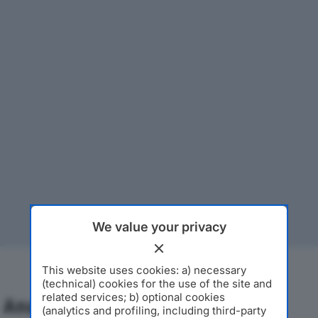
We value your privacy
This website uses cookies: a) necessary
(technical) cookies for the use of the site and
related services; b) optional cookies
Analisi Economica 2019-2024
(analytics and profiling, including third-party