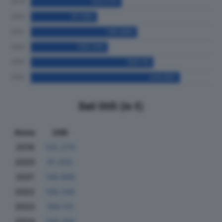
Dati Utili (in €)
Anno
Utili
2019
125.270
2020
91.555
2021
146.689
2022
106.345
2023
169.115
2024
205.691