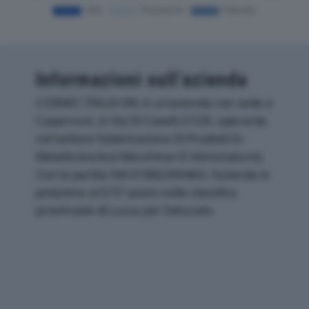
Informazioni sull’azienda
COSMEC ITALIA SRL è un'azienda con sede a
Capannori, in Via Di Coselli 27/29, operante
nel settore Fabbricazione Di Prodotti In
Metallo (esclusi Macchinari E Attrezzature).
Con la partita IVA 01882260464, l'azienda si
posiziona al 575° posto nella classifica
provinciale di Lucca per fatturato.