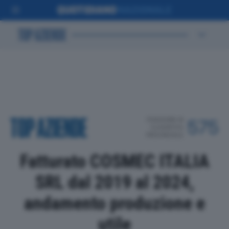
POSIZIONE IN
575
CLASSIFICA
PROVINCIALE
Fatturato COSMEC ITALIA
SRL dal 2019 al 2024,
andamento produzione e
utile