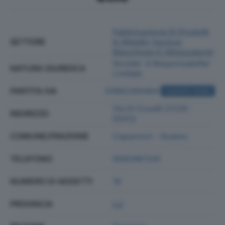
Fabbricazione Di Prodotti
SETTORE
In Metallo (esclusi
Macchinari E Attrezzature)
Societa' A Responsabilita'
NATURA GIURIDICA
Limitata
PARTITA IVA
01882260464
ACQUISTA VISURA
Via Di Coselli 27/29 -
INDIRIZZO
55012
COMUNE/FRAZIONE
Capannori - Guamo
TELEFONO
0583467241
NUMERO DI ADDETTI
19
PROVINCIA
LU