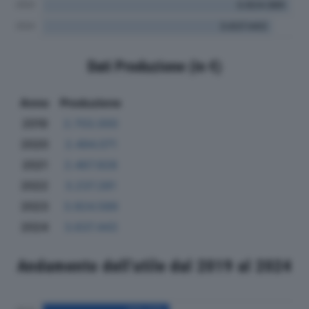
Dati Produzione (in €)
Anno
Produzione
2019
2.703.000
2020
2.494.071
2021
2.467.928
2022
3.237.281
2023
3.924.589
2024
3.637.443
Andamento dell'utile dal 2019 al 2024