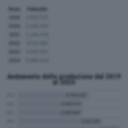
Anno
Fatturato
2019
2.610.575
2020
2.440.074
2021
2.355.514
2022
3.132.960
2023
3.841.547
2024
3.485.224
Andamento della produzione dal 2019
al 2024