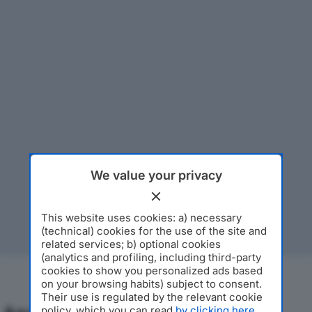
We value your privacy
This website uses cookies: a) necessary
(technical) cookies for the use of the site and
related services; b) optional cookies
(analytics and profiling, including third-party
cookies to show you personalized ads based
on your browsing habits) subject to consent.
Their use is regulated by the relevant cookie
policy, which you can read
by clicking here
.