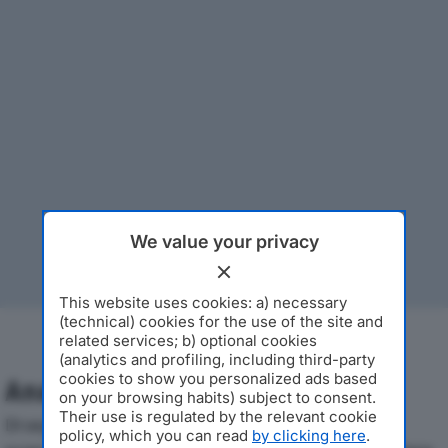
We value your privacy
This website uses cookies: a) necessary
(technical) cookies for the use of the site and
related services; b) optional cookies
(analytics and profiling, including third-party
cookies to show you personalized ads based
Analisi Economica 2019-2024
on your browsing habits) subject to consent.
Their use is regulated by the relevant cookie
Di seguito l'andamento dei principali indicatori
policy, which you can read
by clicking here
.