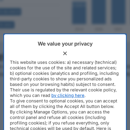
A BILANCIO
A SOCI
We value your privacy
azienda
This website uses cookies: a) necessary (technical)
ede a Livorno, in Viale Giosue' Carducci 253/bis, operant
cookies for the use of the site and related services;
b) optional cookies (analytics and profiling, including
zioni E La Telefonia In Esercizi Specializzati. Con la par
third-party cookies to show you personalized ads
based on your browsing habits) subject to consent.
Their use is regulated by the relevant cookie policy,
which you can read
by clicking here
.
To give consent to optional cookies, you can accept
all of them by clicking the Accept All button below.
By clicking Manage Options, you can access the
control panel and refuse all cookies (including
profiling cookies); if you refuse everything, only
technical cookies will be used by default. Here is