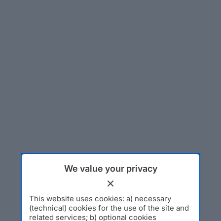
We value your privacy
This website uses cookies: a) necessary
(technical) cookies for the use of the site and
related services; b) optional cookies