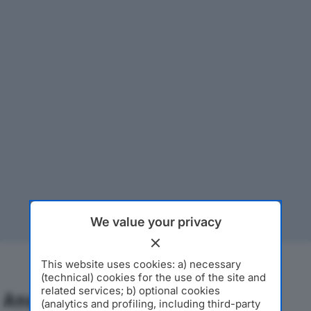
We value your privacy
This website uses cookies: a) necessary
(technical) cookies for the use of the site and
related services; b) optional cookies
Analisi Economica 2019-2024
(analytics and profiling, including third-party