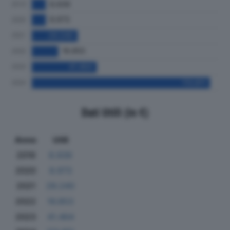
Dati Utili (in €)
Anno
Utili
2019
8.939
2020
8.973
2021
29.240
2022
16.853
2023
41.464