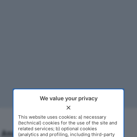
We value your privacy
This website uses cookies: a) necessary
(technical) cookies for the use of the site and
related services; b) optional cookies
Analisi Economica 2019-2024
(analytics and profiling, including third-party