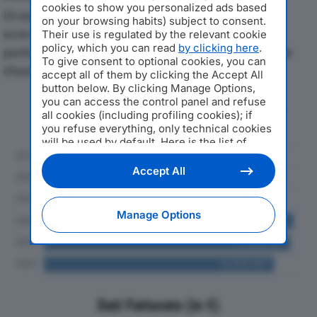
cookies to show you personalized ads based
Di seguito l'andamento dei principali indicatori
on your browsing habits) subject to consent.
economici di POLIFRA SRLdal 2019 al 2024, con
Their use is regulated by the relevant cookie
policy, which you can read
by clicking here
.
particolare attenzione a fatturato, produzione e utile
To give consent to optional cookies, you can
d'esercizio.
accept all of them by clicking the Accept All
button below. By clicking Manage Options,
you can access the control panel and refuse
Andamento del fatturato dal 2019
all cookies (including profiling cookies); if
al 2024
you refuse everything, only technical cookies
will be used by default. Here is the list of
providers
. Cookie consent will be stored and
applied also to the other websites of
Accept All
Editoriale Nazionale and their subdomains. By
expressing your choice on this site, you will
therefore not be asked again on other
Manage Options
Editoriale Nazionale websites that use the
same consent management platform (CMP).
You can still modify or withdraw your choice
at any time through the “Privacy Settings”
section.
Dati Fatturato (in €)