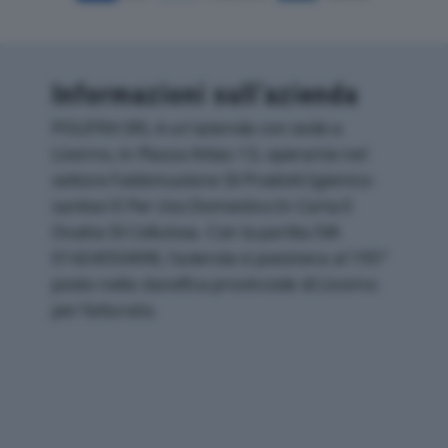
Informazioni sull’azienda
POLIFRA SRL è un'azienda con sede a
Livorno, in Piazza Attias 13, operante nel
settore Fabbricazione Di Prodotti Igienico-
sanitari E Per Uso Domestico In Carta E
Ovatta Di Cellulosa. Con la partita IVA
01424050498, l'azienda si posiziona al 195°
posto nella classifica provinciale di Livorno
per fatturato.