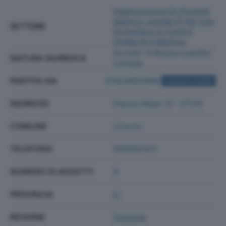
Fabbricazione Di Prodotti
Igienico-sanitari E Per Uso
SETTORE
Domestico In Carta E
Ovatta Di Cellulosa
Societa' A Responsabilita'
NATURA GIURIDICA
Limitata
PARTITA IVA
01424050498
ACQUISTA VISURA
INDIRIZZO
Piazza Attias 13 - 57125
COMUNE
Livorno
TELEFONO
050650313
NUMERO DI ADDETTI
9
PROVINCIA
LI
REGIONE
Toscana