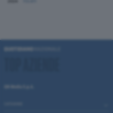
2024
113.811
QN Media S.p.A.
CATEGORIE