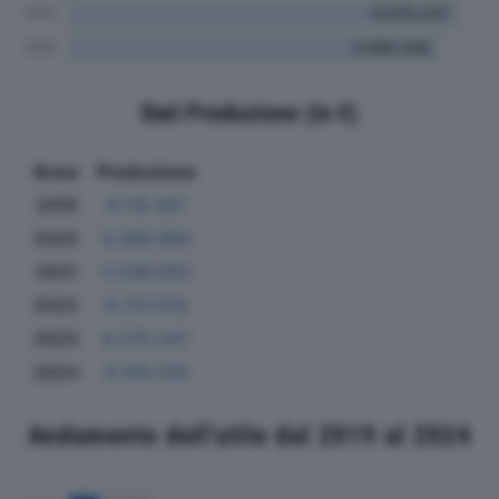
Dati Produzione (in €)
Anno
Produzione
2019
6.118.387
2020
6.399.990
2021
5.548.893
2022
8.757.019
2023
8.570.247
2024
8.166.336
Andamento dell'utile dal 2019 al 2024