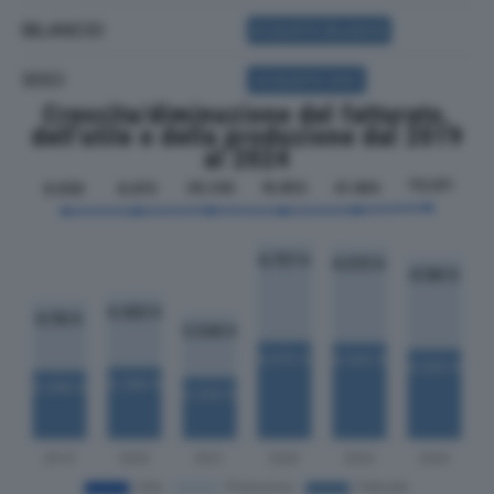
BILANCIO
ACQUISTA BILANCIO
SOCI
ACQUISTA SOCI
Crescita/diminuzione del fatturato,
dell'utile e della produzione dal 2019
al 2024