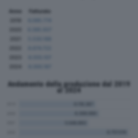
Anno
Fatturato
2019
6.095.774
2020
6.395.937
2021
5.530.188
2022
8.674.722
2023
8.555.107
2024
8.000.187
Andamento della produzione dal 2019
al 2024