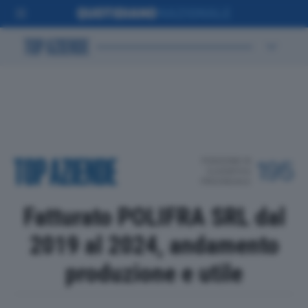
POSIZIONE IN
195
CLASSIFICA
PROVINCIALE
Fatturato POLIFRA SRL dal
2019 al 2024, andamento
produzione e utile