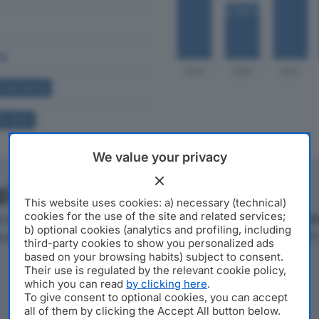
na
A BILANCIO
A SOCI
We value your privacy
azienda
This website uses cookies: a) necessary (technical)
cookies for the use of the site and related services;
a Piombino, in Localita' Carbonifera 14, operante nel se
b) optional cookies (analytics and profiling, including
a partita IVA 01143690491, l'azienda si posiziona al 192° p
third-party cookies to show you personalized ads
based on your browsing habits) subject to consent.
Their use is regulated by the relevant cookie policy,
which you can read
by clicking here
.
To give consent to optional cookies, you can accept
all of them by clicking the Accept All button below.