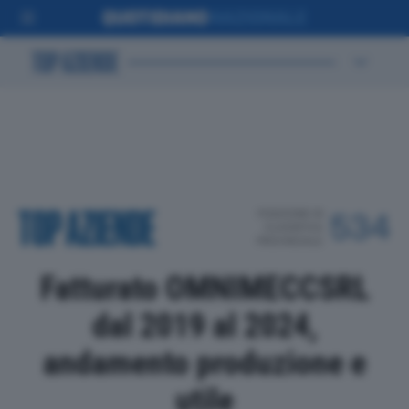
POSIZIONE IN
534
CLASSIFICA
PROVINCIALE
Fatturato OMNIMECCSRL
dal 2019 al 2024,
andamento produzione e
utile