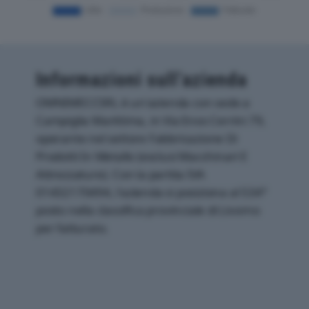
Informazioni sull’azienda
OMNIMECCSRL è un'azienda con sede a
Campiglia Marittima, in Via Enos Cerrini 79,
operante nel settore Fabbricazione Di
Prodotti In Metallo (esclusi Macchinari E
Attrezzature). Con la partita IVA
01432170494, l'azienda si posiziona al 534°
posto nella classifica provinciale di Livorno
per fatturato.