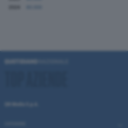
2024
80.000
QN Media S.p.A.
CATEGORIE