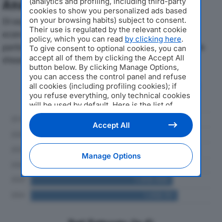
(analytics and profiling, including third-party
Analisi Economica 2019-2024
cookies to show you personalized ads based
on your browsing habits) subject to consent.
Di seguito l'andamento dei principali indicatori
Their use is regulated by the relevant cookie
economici di OMNIMECCSRLdal 2019 al 2024, con
policy, which you can read
by clicking here
.
particolare attenzione a fatturato, produzione e utile
To give consent to optional cookies, you can
accept all of them by clicking the Accept All
d'esercizio.
button below. By clicking Manage Options,
you can access the control panel and refuse
Andamento del fatturato dal 2019
all cookies (including profiling cookies); if
al 2024
you refuse everything, only technical cookies
will be used by default. Here is the list of
providers
. Cookie consent will be stored and
applied also to the other websites of
Accept All
Editoriale Nazionale and their subdomains. By
expressing your choice on this site, you will
therefore not be asked again on other
Manage Options
Editoriale Nazionale websites that use the
same consent management platform (CMP).
You can still modify or withdraw your choice
at any time through the “Privacy Settings”
section.