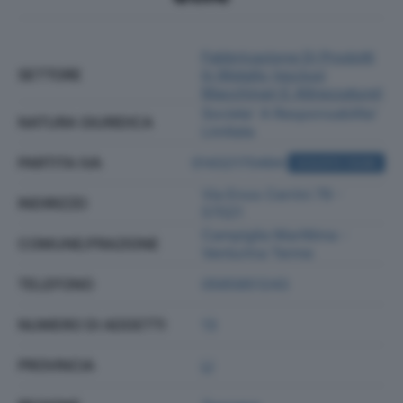
Fabbricazione Di Prodotti
SETTORE
In Metallo (esclusi
Macchinari E Attrezzature)
Societa' A Responsabilita'
NATURA GIURIDICA
Limitata
PARTITA IVA
01432170494
ACQUISTA VISURA
Via Enos Cerrini 79 -
INDIRIZZO
57021
Campiglia Marittima -
COMUNE/FRAZIONE
Venturina Terme
TELEFONO
0565851243
NUMERO DI ADDETTI
13
PROVINCIA
LI