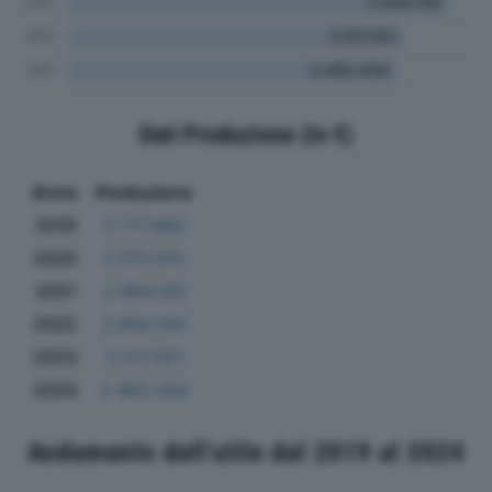
Dati Produzione (in €)
Anno
Produzione
2019
2.777.662
2020
2.573.912
2021
2.984.130
2022
2.850.140
2023
2.517.021
2024
2.462.434
Andamento dell'utile dal 2019 al 2024