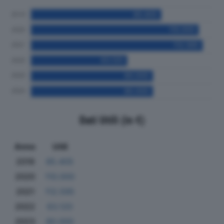
Dati Utili (in €)
Anno
Utili
2019
85.405
2020
110.000
2021
112.595
2022
63.120
2023
80.000