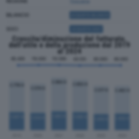
REGIONE
Toscana
BILANCIO
ACQUISTA BILANCIO
SOCI
ACQUISTA SOCI
Crescita/diminuzione del fatturato,
dell'utile e della produzione dal 2019
al 2024