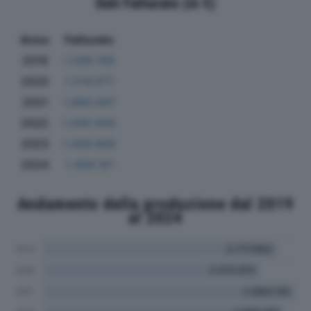
Dati Fatturato (in €)
Anno
Fatturato
2019
1.596.766
2020
1.514.077
2021
1.660.647
2022
1.595.600
2023
1.408.666
2024
1.458.151
Andamento della produzione dal 2019
al 2024