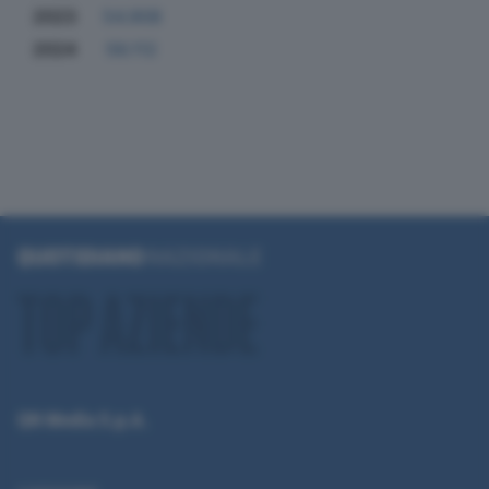
2023
54.908
2024
56.112
QN Media S.p.A.