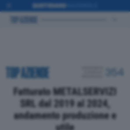
POSIZIONE IN
354
CLASSIFICA
PROVINCIALE
Fatturato METALSERVIZI
SRL dal 2019 al 2024,
andamento produzione e
utile