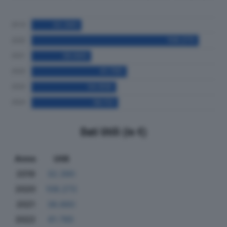
Dati Utili (in €)
Anno
Utili
2019
32.390
2020
108.273
2021
38.660
2022
61.785