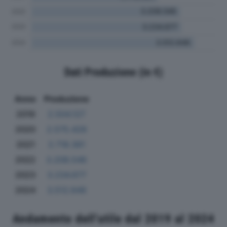
Dati Produzione (in €)
Anno
Produzione
2019
2.504.127
2020
2.575.428
2021
2.718.361
2022
3.208.546
2023
3.234.677
2024
3.512.648
Andamento dell'utile dal 2019 al 2024