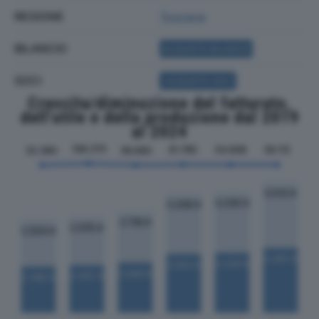
REGIONE
Toscana
BILANCIO
ACQUISTA BILANCIO
SOCI
ACQUISTA SOCI
Crescita/diminuzione del fatturato,
dell'utile e della produzione dal 2019
al 2024