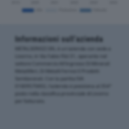
Informazioni sull’azienda
METALSERVIZI SRL è un'azienda con sede a
Livorno, in Via Fabio Filzi 31, operante nel
settore Commercio All'ingrosso Di Minerali
Metalliferi, Di Metalli Ferrosi E Prodotti
Semilavorati. Con la partita IVA
01609570492, l'azienda si posiziona al 354°
posto nella classifica provinciale di Livorno
per fatturato.