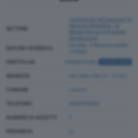
Commercio All'ingrosso Di
Minerali Metalliferi, Di
SETTORE
Metalli Ferrosi E Prodotti
Semilavorati
Societa' A Responsabilita'
NATURA GIURIDICA
Limitata
PARTITA IVA
01609570492
ACQUISTA VISURA
INDIRIZZO
Via Fabio Filzi 31 - 57122
COMUNE
Livorno
TELEFONO
0586500625
NUMERO DI ADDETTI
7
PROVINCIA
LI