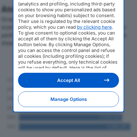
(analytics and profiling, including third-party
Analisi Economica 2019-2024
cookies to show you personalized ads based
on your browsing habits) subject to consent.
Di seguito l'andamento dei principali indicatori
Their use is regulated by the relevant cookie
economici di METALSERVIZI SRLdal 2019 al 2024, con
policy, which you can read
by clicking here
.
To give consent to optional cookies, you can
particolare attenzione a fatturato, produzione e utile
accept all of them by clicking the Accept All
d'esercizio.
button below. By clicking Manage Options,
you can access the control panel and refuse
all cookies (including profiling cookies); if
Andamento del fatturato dal 2019
you refuse everything, only technical cookies
al 2024
will be used by default. Here is the list of
providers
. Cookie consent will be stored and
applied also to the other websites of
Accept All
Editoriale Nazionale and their subdomains. By
expressing your choice on this site, you will
therefore not be asked again on other
Manage Options
Editoriale Nazionale websites that use the
same consent management platform (CMP).
You can still modify or withdraw your choice
at any time through the “Privacy Settings”
section.