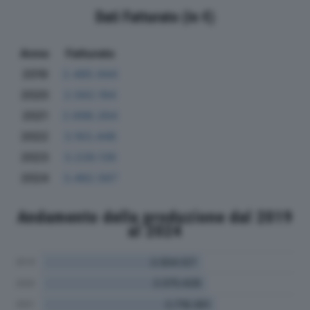
Dati Fatturato (in €)
Anno
Fatturato
2019
2.485.944
2020
2.562.194
2021
2.698.264
2022
3.163.448
2023
3.228.139
2024
3.482.567
Andamento della produzione dal 2019
al 2024