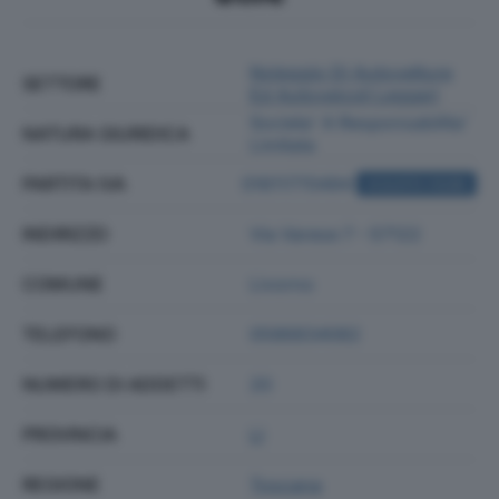
Noleggio Di Autovetture
SETTORE
Ed Autoveicoli Leggeri
Societa' A Responsabilita'
NATURA GIURIDICA
Limitata
PARTITA IVA
01611770494
ACQUISTA VISURA
INDIRIZZO
Via Varese 7 - 57122
COMUNE
Livorno
TELEFONO
0586834082
NUMERO DI ADDETTI
20
PROVINCIA
LI
REGIONE
Toscana