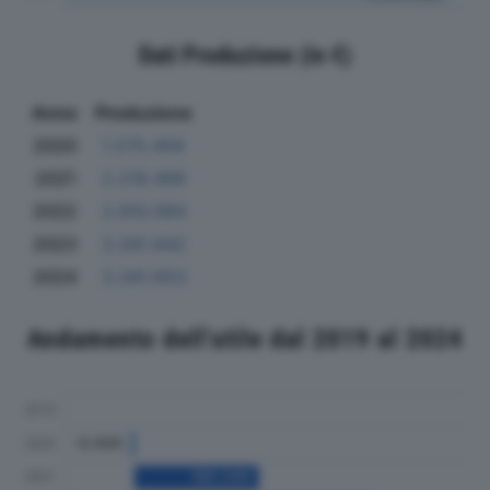
Dati Produzione (in €)
Anno
Produzione
2020
1.575.456
2021
2.218.499
2022
2.910.084
2023
3.281.842
2024
3.341.653
Andamento dell'utile dal 2019 al 2024