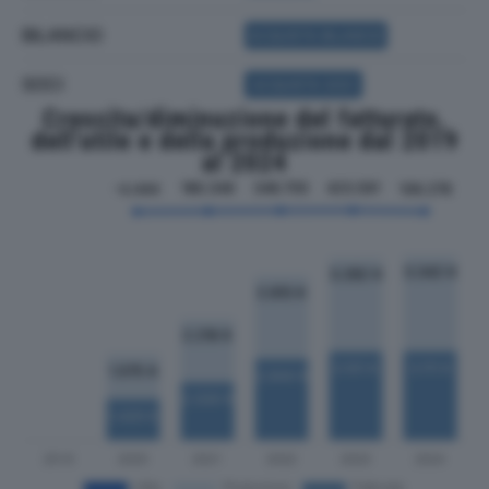
BILANCIO
ACQUISTA BILANCIO
SOCI
ACQUISTA SOCI
Crescita/diminuzione del fatturato,
dell'utile e della produzione dal 2019
al 2024