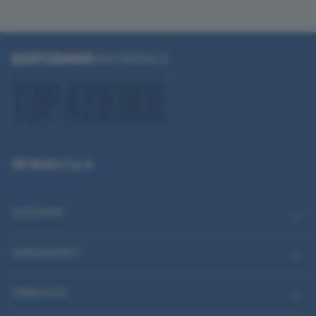
QN Media S.p.A.
CATEGORIE
ABBONAMENTI
PUBBLICITÀ