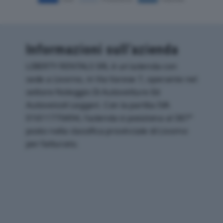
Informazioni sull’azienda
LIBERTY RENTALS SRL è un'azienda con
sede a Livorno, in Via Varese 7, operante nel
settore Noleggio Di Autovetture Ed
Autoveicoli Leggeri. Con la partita IVA
01611770494, l'azienda si posiziona al 387°
posto nella classifica provinciale di Livorno
per fatturato.