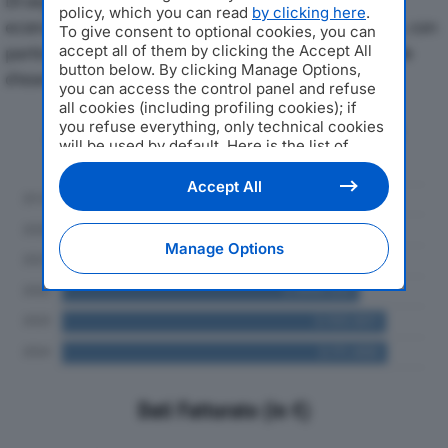
Di seguito l'andamento dei principali indicatori
policy, which you can read
by clicking here
.
economici di LIBERTY RENTALS SRLdal 2019 al 2024, con
To give consent to optional cookies, you can
accept all of them by clicking the Accept All
particolare attenzione a fatturato, produzione e utile
button below. By clicking Manage Options,
d'esercizio.
you can access the control panel and refuse
all cookies (including profiling cookies); if
you refuse everything, only technical cookies
Andamento del fatturato dal 2019
will be used by default. Here is the list of
al 2024
providers
. Cookie consent will be stored and
applied also to the other websites of
Accept All
Editoriale Nazionale and their subdomains. By
expressing your choice on this site, you will
therefore not be asked again on other
Manage Options
Editoriale Nazionale websites that use the
same consent management platform (CMP).
You can still modify or withdraw your choice
at any time through the “Privacy Settings”
section.
Dati Fatturato (in €)