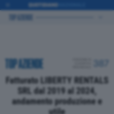
POSIZIONE IN
387
CLASSIFICA
PROVINCIALE
Fatturato LIBERTY RENTALS
SRL dal 2019 al 2024,
andamento produzione e
utile