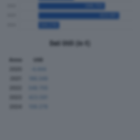
Dati Utili (in €)
Anno
Utili
2020
-4.444
2021
186.349
2022
348.705
2023
423.591
2024
109.278