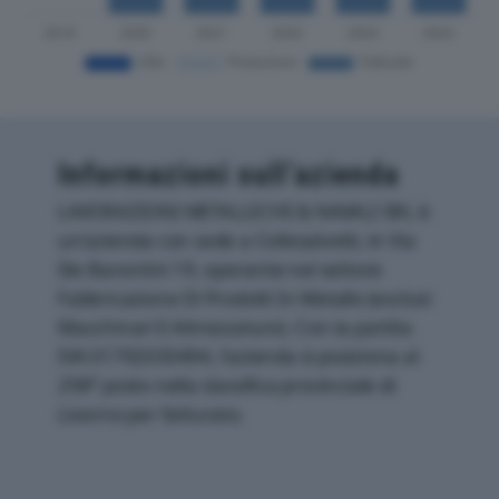
Informazioni sull’azienda
LAVORAZIONI METALLICHE & NAVALI SRL è
un'azienda con sede a Collesalvetti, in Via
Ilio Barontini 19, operante nel settore
Fabbricazione Di Prodotti In Metallo (esclusi
Macchinari E Attrezzature). Con la partita
IVA 01792030494, l'azienda si posiziona al
298° posto nella classifica provinciale di
Livorno per fatturato.