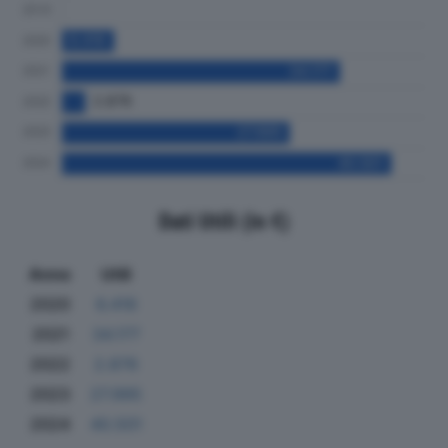
Dati Utili (in €)
Anno
Utili
2020
6.416
2021
34.177
2022
2.876
2023
27.995
2024
40.501