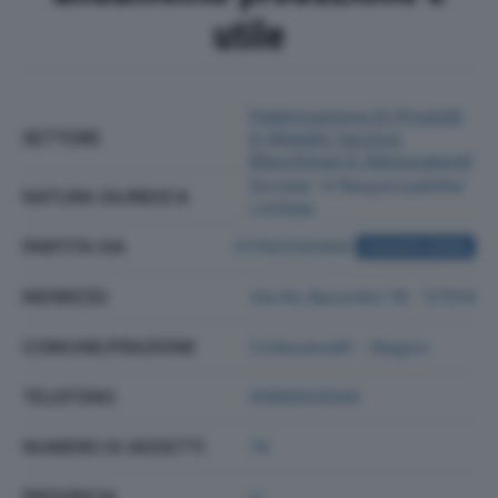
utile
Fabbricazione Di Prodotti
SETTORE
In Metallo (esclusi
Macchinari E Attrezzature)
Societa' A Responsabilita'
NATURA GIURIDICA
Limitata
PARTITA IVA
01792030494
ACQUISTA VISURA
INDIRIZZO
Via Ilio Barontini 19 - 57014
COMUNE/FRAZIONE
Collesalvetti - Stagno
TELEFONO
0586943044
NUMERO DI ADDETTI
74
PROVINCIA
LI