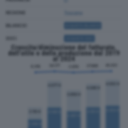
REGIONE
Toscana
BILANCIO
ACQUISTA BILANCIO
SOCI
ACQUISTA SOCI
Crescita/diminuzione del fatturato,
dell'utile e della produzione dal 2019
al 2024