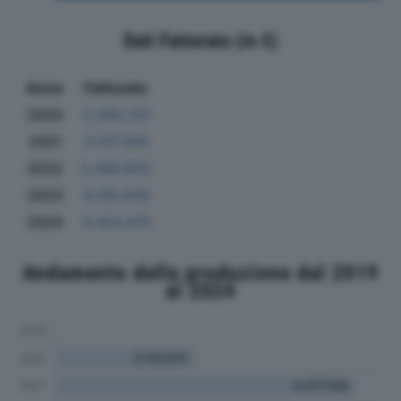
Dati Fatturato (in €)
Anno
Fatturato
2020
2.096.310
2021
4.147.584
2022
3.496.802
2023
4.190.639
2024
4.454.474
Andamento della produzione dal 2019
al 2024