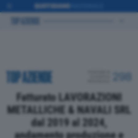
POSIZIONE IN
298
CLASSIFICA
PROVINCIALE
Fatturato LAVORAZIONI
METALLICHE & NAVALI SRL
dal 2019 al 2024,
andamento produzione e