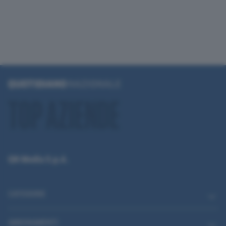
QN Media S.p.A.
CATEGORIE
ABBONAMENTI