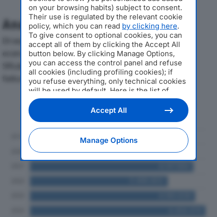
on your browsing habits) subject to consent.
Their use is regulated by the relevant cookie
Analisi Economica 2019-2024
policy, which you can read
by clicking here
.
To give consent to optional cookies, you can
Di seguito l'andamento dei principali indicatori
accept all of them by clicking the Accept All
economici di LAVORAZIONI METALLICHE & NAVALI
button below. By clicking Manage Options,
you can access the control panel and refuse
SRLdal 2019 al 2024, con particolare attenzione a
all cookies (including profiling cookies); if
fatturato, produzione e utile d'esercizio.
you refuse everything, only technical cookies
will be used by default. Here is the list of
providers
. Cookie consent will be stored and
Andamento del fatturato dal 2019
applied also to the other websites of
Accept All
al 2024
Editoriale Nazionale and their subdomains. By
expressing your choice on this site, you will
therefore not be asked again on other
Manage Options
Editoriale Nazionale websites that use the
same consent management platform (CMP).
You can still modify or withdraw your choice
at any time through the “Privacy Settings”
section.