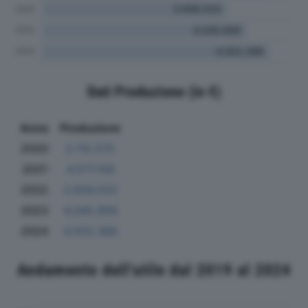
Dati Produzione (in €)
Anno
Produzione
2020
2.115.575
2021
4.577.108
2022
3.656.033
2023
4.045.959
2024
4.502.386
Andamento dell'utile dal 2019 al 2024