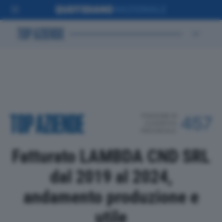
POSIZIONE IN
457
CLASSIFICA
PROVINCIALE
Fatturato LAMBDA CND SRL
dal 2019 al 2024,
andamento produzione e
utile