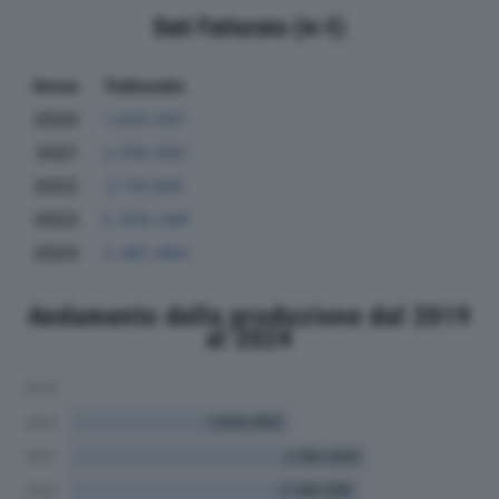
Dati Fatturato (in €)
Anno
Fatturato
2020
1.603.001
2021
2.159.092
2022
2.116.695
2023
2.359.349
2024
2.461.484
Andamento della produzione dal 2019
al 2024