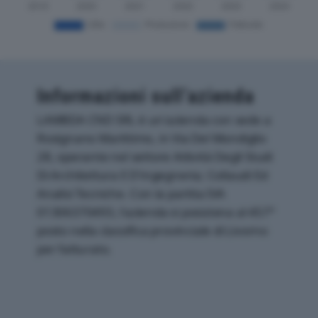
Informazioni sull’azienda
LAMBDA CND SRL è un'azienda con sede a
Rosignano Marittimo, in Via Del Mondiglio
28, operante nel settore Attività Degli Studi
Di Architettura E D'ingegneria; Collaudi Ed
Analisi Tecniche. Con la partita IVA
01306370493, l'azienda si posiziona al 457°
posto nella classifica provinciale di Livorno
per fatturato.