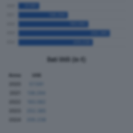
Dati Utili (in €)
Anno
Utili
2020
57.591
2021
136.294
2022
193.082
2023
252.385
2024
205.238