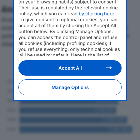
on your browsing habits) subject to consent.
Analisi Economica 2019-2024
Their use is regulated by the relevant cookie
policy, which you can read
by clicking here
.
Di seguito l'andamento dei principali indicatori
To give consent to optional cookies, you can
accept all of them by clicking the Accept All
economici di LAMBDA CND SRLdal 2019 al 2024, con
button below. By clicking Manage Options,
particolare attenzione a fatturato, produzione e utile
you can access the control panel and refuse
all cookies (including profiling cookies); if
d'esercizio.
you refuse everything, only technical cookies
will be used by default. Here is the list of
Andamento del fatturato dal 2019
providers
. Cookie consent will be stored and
al 2024
applied also to the other websites of
Accept All
Editoriale Nazionale and their subdomains. By
expressing your choice on this site, you will
therefore not be asked again on other
Manage Options
Editoriale Nazionale websites that use the
same consent management platform (CMP).
You can still modify or withdraw your choice
at any time through the “Privacy Settings”
section.