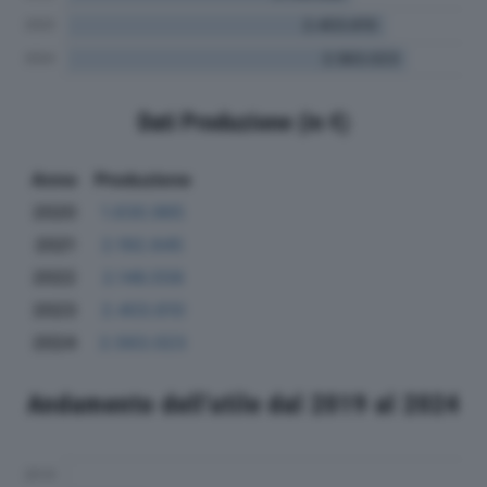
Dati Produzione (in €)
Anno
Produzione
2020
1.630.965
2021
2.192.645
2022
2.146.558
2023
2.403.610
2024
2.563.023
Andamento dell'utile dal 2019 al 2024