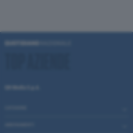
QN Media S.p.A.
CATEGORIE
ABBONAMENTI