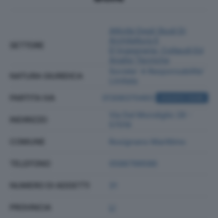
Attività Degli Studi Di
Architettura E
SETTORE
D'ingegneria; Collaudi Ed
Analisi Tecniche
Societa' A Responsabilita'
NATURA GIURIDICA
Limitata
PARTITA IVA
01306370493
ACQUISTA VISURA
Via Del Mondiglio 28 -
INDIRIZZO
57016
COMUNE
Rosignano Marittimo
TELEFONO
0586799586
NUMERO DI ADDETTI
31
PROVINCIA
LI