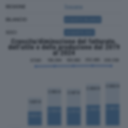
REGIONE
Toscana
BILANCIO
ACQUISTA BILANCIO
SOCI
ACQUISTA SOCI
Crescita/diminuzione del fatturato,
dell'utile e della produzione dal 2019
al 2024