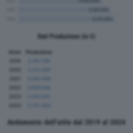
Dati Produzione (in €)
Anno
Produzione
2019
3.261.746
2020
3.315.809
2021
4.045.589
2022
4.606.848
2023
5.097.655
2024
5.315.964
Andamento dell'utile dal 2019 al 2024