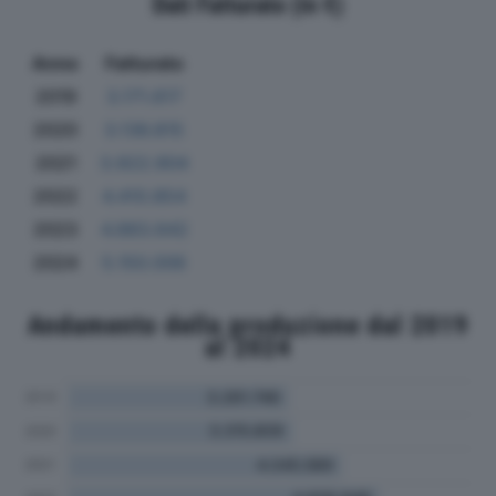
Dati Fatturato (in €)
Anno
Fatturato
2019
3.171.617
2020
3.136.815
2021
3.922.904
2022
4.410.854
2023
4.883.642
2024
5.150.006
Andamento della produzione dal 2019
al 2024