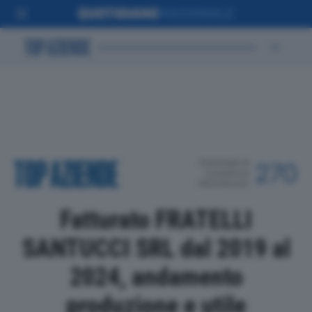
POSIZIONE IN
270
CLASSIFICA
PROVINCIALE
Fatturato FRATELLI
SANTUCCI SRL dal 2019 al
2024, andamento
produzione e utile