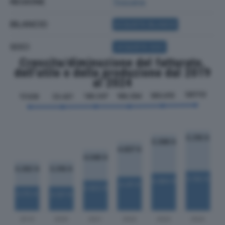
REGIONE
Toscana
BILANCIO
ACQUISTA BILANCIO
SOCI
ACQUISTA SOCI
Crescita/diminuzione del fatturato,
dell'utile e della produzione dal 2019
al 2024