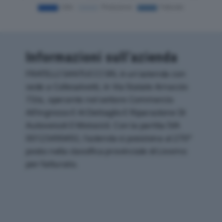
Informazioni sull’azienda
FRATELLI SANTUCCI SRL è un'azienda con
sede a Collesalvetti, in Via Statale Arnaccio
73/a, operante nel settore Commercio
All'ingrosso E Al Dettaglio E Riparazione Di
Autoveicoli E Motocicli. Con la partita IVA
00123490492, l'azienda si posiziona al 270°
posto nella classifica provinciale di Livorno
per fatturato.