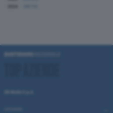
2024
587.112
QN Media S.p.A.
CATEGORIE