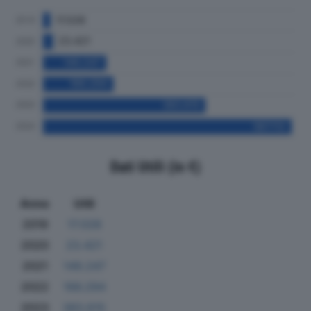
Dati Utili (in €)
Anno
Utili
2019
17.028
2020
23.421
2021
149.247
2022
166.294
2023
383.615