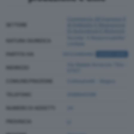
Commercio All'ingrosso E
SETTORE
Al Dettaglio E Riparazione
Di Autoveicoli E Motocicli
Societa' A Responsabilita'
NATURA GIURIDICA
Limitata
PARTITA IVA
00123490492
ACQUISTA VISURA
Via Statale Arnaccio 73/a -
INDIRIZZO
57017
COMUNE/FRAZIONE
Collesalvetti - Stagno
TELEFONO
0586943198
NUMERO DI ADDETTI
24
PROVINCIA
LI