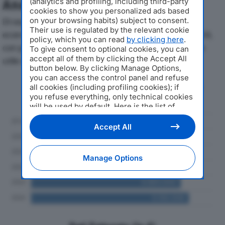
(analytics and profiling, including third-party
Analisi Economica 2019-2024
cookies to show you personalized ads based
on your browsing habits) subject to consent.
Di seguito l'andamento dei principali indicatori
Their use is regulated by the relevant cookie
economici di FRATELLI SANTUCCI SRLdal 2019 al 2024,
policy, which you can read
by clicking here
.
con particolare attenzione a fatturato, produzione e
To give consent to optional cookies, you can
accept all of them by clicking the Accept All
utile d'esercizio.
button below. By clicking Manage Options,
you can access the control panel and refuse
Andamento del fatturato dal 2019
all cookies (including profiling cookies); if
al 2024
you refuse everything, only technical cookies
will be used by default. Here is the list of
providers
. Cookie consent will be stored and
applied also to the other websites of
Accept All
Editoriale Nazionale and their subdomains. By
expressing your choice on this site, you will
therefore not be asked again on other
Manage Options
Editoriale Nazionale websites that use the
same consent management platform (CMP).
You can still modify or withdraw your choice
at any time through the “Privacy Settings”
section.