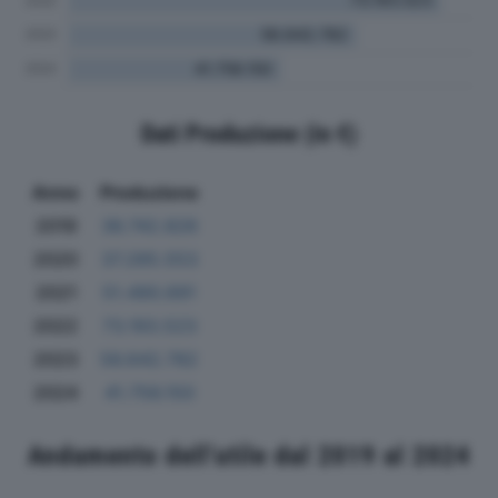
Dati Produzione (in €)
Anno
Produzione
2019
36.742.826
2020
37.285.553
2021
51.490.691
2022
73.193.523
2023
56.642.782
2024
41.756.150
Andamento dell'utile dal 2019 al 2024