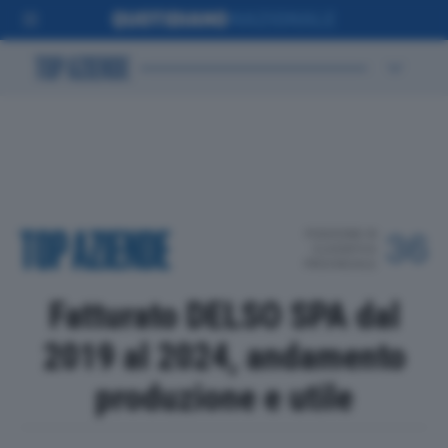
POSIZIONE IN
36
CLASSIFICA
PROVINCIALE
Fatturato DELSO SPA dal
2019 al 2024, andamento
produzione e utile