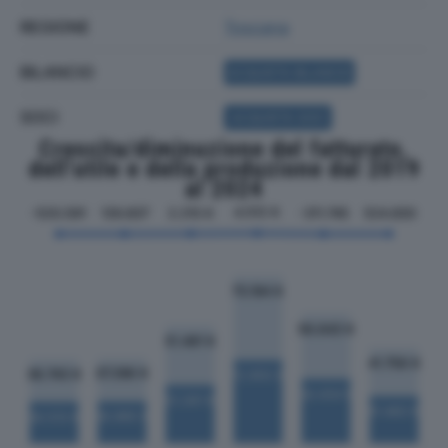
REGIONE
Toscana
BILANCIO
ACQUISTA BILANCIO
SOCI
ACQUISTA SOCI
Crescita/diminuzione del fatturato,
dell'utile e della produzione dal 2019
al 2024