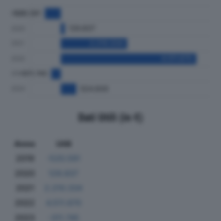
Dati Utili (in €)
Anno
Utili
2019
-520.591
2020
129.837
2021
2.210.334
2022
4.511.670
2023
-311.745