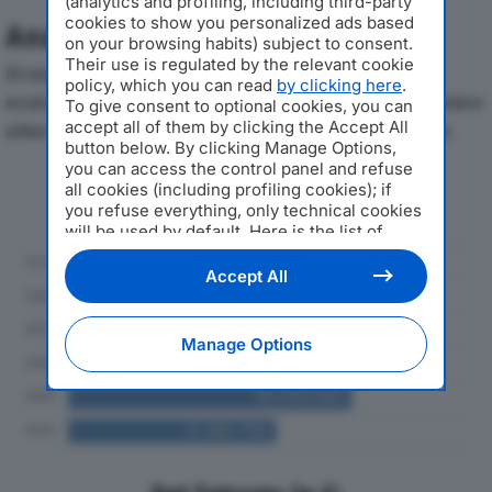
(analytics and profiling, including third-party
cookies to show you personalized ads based
Analisi Economica 2019-2024
on your browsing habits) subject to consent.
Their use is regulated by the relevant cookie
Di seguito l'andamento dei principali indicatori
policy, which you can read
by clicking here
.
economici di DELSO SPAdal 2019 al 2024, con particolare
To give consent to optional cookies, you can
accept all of them by clicking the Accept All
attenzione a fatturato, produzione e utile d'esercizio.
button below. By clicking Manage Options,
you can access the control panel and refuse
Andamento del fatturato dal 2019
all cookies (including profiling cookies); if
al 2024
you refuse everything, only technical cookies
will be used by default. Here is the list of
providers
. Cookie consent will be stored and
applied also to the other websites of
Accept All
Editoriale Nazionale and their subdomains. By
expressing your choice on this site, you will
therefore not be asked again on other
Manage Options
Editoriale Nazionale websites that use the
same consent management platform (CMP).
You can still modify or withdraw your choice
at any time through the “Privacy Settings”
section.