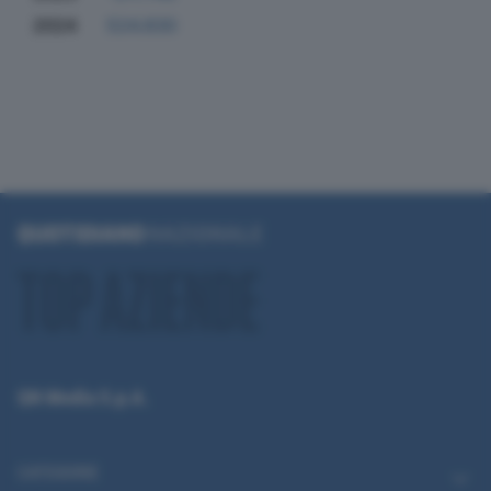
2024
524.830
QN Media S.p.A.
CATEGORIE