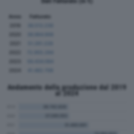
Dati Fatturato (in €)
Anno
Fatturato
2019
36.513.239
2020
36.964.906
2021
51.261.228
2022
72.955.294
2023
56.434.084
2024
41.482.708
Andamento della produzione dal 2019
al 2024