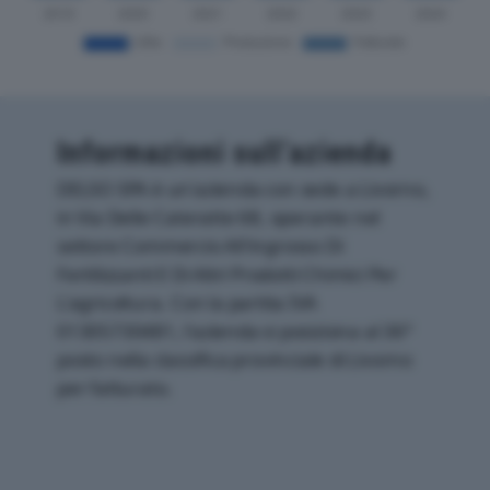
Informazioni sull’azienda
DELSO SPA è un'azienda con sede a Livorno,
in Via Delle Cateratte 68, operante nel
settore Commercio All'ingrosso Di
Fertilizzanti E Di Altri Prodotti Chimici Per
L'agricoltura. Con la partita IVA
01305730481, l'azienda si posiziona al 36°
posto nella classifica provinciale di Livorno
per fatturato.