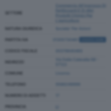
Commercio All'ingrosso Di
Fertilizzanti E Di Altri
SETTORE
Prodotti Chimici Per
L'agricoltura
NATURA GIURIDICA
Societa' Per Azioni
PARTITA IVA
01305730481
ACQUISTA VISURA
CODICE FISCALE
00378640460
Via Delle Cateratte 68 -
INDIRIZZO
57122
COMUNE
Livorno
TELEFONO
0586249999
NUMERO DI ADDETTI
17
PROVINCIA
LI