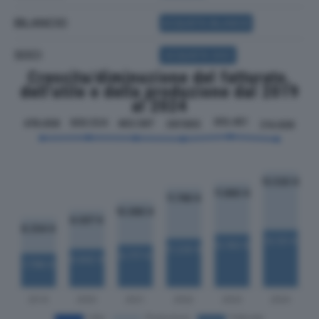
BILANCIO
ACQUISTA BILANCIO
SOCI
ACQUISTA SOCI
Crescita/diminuzione del fatturato,
dell'utile e della produzione dal 2019
al 2024