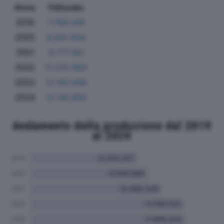
Anno
Fatturato
2019
7.796.340
2020
8.841.954
2021
9.777.183
2022
11.225.994
2023
12.192.948
2024
13.130.980
Andamento della produzione dal 2019
al 2024