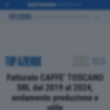
POSIZIONE IN
123
CLASSIFICA
PROVINCIALE
Fatturato CAFFE’ TOSCANO
SRL dal 2019 al 2024,
andamento produzione e
utile