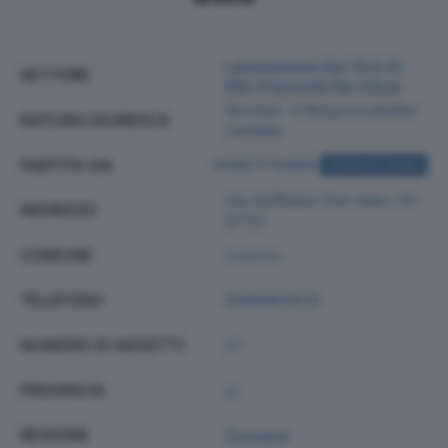
Lavorazione Del Tè E Di
SETTORE
Altri Preparati Per Infusi
Societa' A Responsabilita'
NATURA GIURIDICA
Limitata
PARTITA IVA
01067770493
ACQUISTA VISURA
Via Soffiatori Del Vetro 16 -
INDIRIZZO
57121
COMUNE
Livorno
TELEFONO
0586403515
NUMERO DI ADDETTI
27
PROVINCIA
LI
REGIONE
Toscana