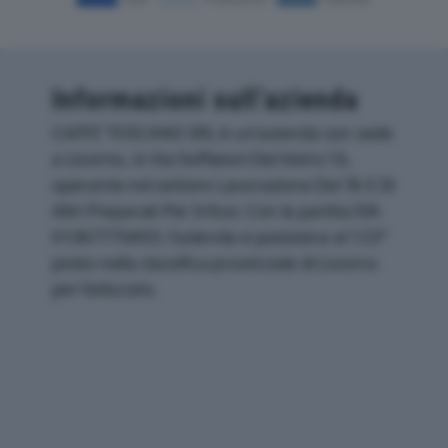
Informazioni sull’azienda
CAFFE’ TOSCANO SRL è un'azienda con sede
a Livorno, in Via Soffiatori Del Vetro 16,
operante nel settore Lavorazione Del Tè E Di
Altri Preparati Per Infusi. Con la partita IVA
01067770493, l'azienda si posiziona al 123°
posto nella classifica provinciale di Livorno
per fatturato.