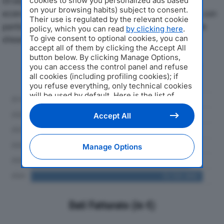
Di seguito l'andamento dei principali indicatori
cookies to show you personalized ads based
on your browsing habits) subject to consent.
economici di CAFFE’ TOSCANO SRLdal 2019 al 2024, con
Their use is regulated by the relevant cookie
particolare attenzione a fatturato, produzione e utile
policy, which you can read
by clicking here
.
To give consent to optional cookies, you can
d'esercizio.
accept all of them by clicking the Accept All
button below. By clicking Manage Options,
Andamento del fatturato dal 2019
you can access the control panel and refuse
al 2024
all cookies (including profiling cookies); if
you refuse everything, only technical cookies
will be used by default. Here is the list of
providers
. Cookie consent will be stored and
applied also to the other websites of
Accept All
Editoriale Nazionale and their subdomains. By
expressing your choice on this site, you will
therefore not be asked again on other
Manage Options
Editoriale Nazionale websites that use the
same consent management platform (CMP).
You can still modify or withdraw your choice
at any time through the “Privacy Settings”
section.
Dati Fatturato (in €)