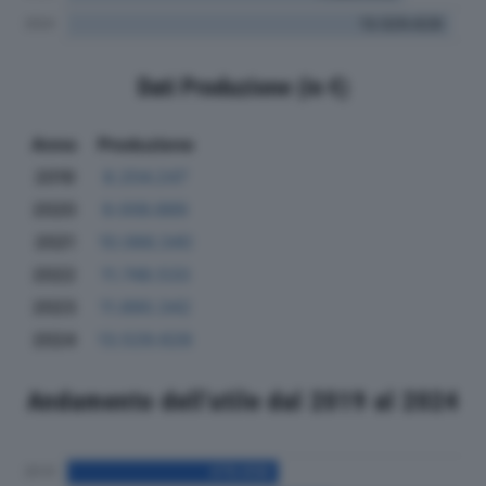
Dati Produzione (in €)
Anno
Produzione
2019
8.204.247
2020
9.006.889
2021
10.066.340
2022
11.748.533
2023
11.890.342
2024
13.529.628
Andamento dell'utile dal 2019 al 2024