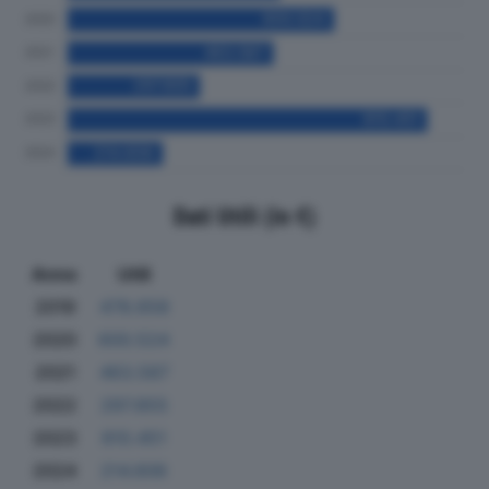
Dati Utili (in €)
Anno
Utili
2019
478.658
2020
600.524
2021
463.587
2022
297.855
2023
810.451
2024
214.606