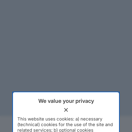
We value your privacy
This website uses cookies: a) necessary
(technical) cookies for the use of the site and
related services; b) optional cookies