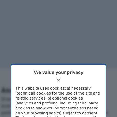
We value your privacy
This website uses cookies: a) necessary
Analisi Economica 2019-2024
(technical) cookies for the use of the site and
related services; b) optional cookies
Di seguito l'andamento dei principali indicatori
(analytics and profiling, including third-party
economici di RIESCO SPAdal 2019 al 2024, con
cookies to show you personalized ads based
particolare attenzione a fatturato, produzione e utile
on your browsing habits) subject to consent.