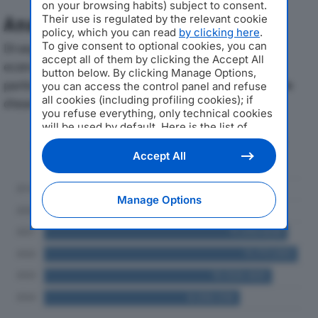
on your browsing habits) subject to consent.
Their use is regulated by the relevant cookie
Analisi Economica 2019-2024
policy, which you can read
by clicking here
.
To give consent to optional cookies, you can
Di seguito l'andamento dei principali indicatori
accept all of them by clicking the Accept All
economici di RENAIOLI SRLdal 2019 al 2024, con
button below. By clicking Manage Options,
particolare attenzione a fatturato, produzione e utile
you can access the control panel and refuse
all cookies (including profiling cookies); if
d'esercizio.
you refuse everything, only technical cookies
will be used by default. Here is the list of
Andamento del fatturato dal 2019
providers
. Cookie consent will be stored and
applied also to the other websites of
al 2024
Accept All
Editoriale Nazionale and their subdomains. By
expressing your choice on this site, you will
therefore not be asked again on other
Manage Options
Editoriale Nazionale websites that use the
same consent management platform (CMP).
You can still modify or withdraw your choice
at any time through the “Privacy Settings”
section.