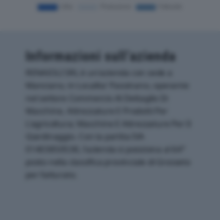
Informazioni sull’azienda
RENAIOLI SRL è un'azienda con sede a
Manciano, in Localita' Passinano, operante
nel settore Commercio Al Dettaglio Di
Macchine, Attrezzature E Prodotti Per
L'agricoltura; Macchine E Attrezzature Per Il
Giardinaggio. Con la partita IVA
01403850538, l'azienda si posiziona al 64°
posto nella classifica provinciale di Grosseto
per fatturato.