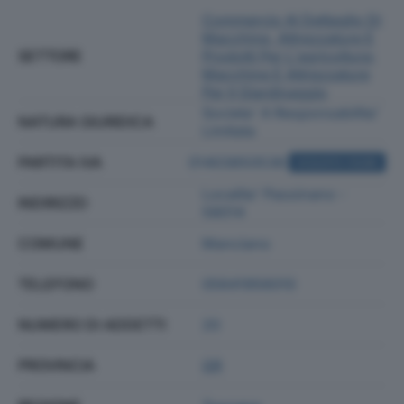
Commercio Al Dettaglio Di
Macchine, Attrezzature E
SETTORE
Prodotti Per L'agricoltura;
Macchine E Attrezzature
Per Il Giardinaggio
Societa' A Responsabilita'
NATURA GIURIDICA
Limitata
PARTITA IVA
01403850538
ACQUISTA VISURA
Localita' Passinano -
INDIRIZZO
58014
COMUNE
Manciano
TELEFONO
05641956010
NUMERO DI ADDETTI
20
PROVINCIA
GR