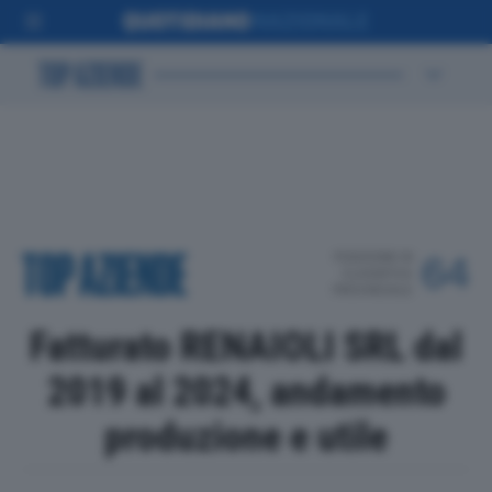
POSIZIONE IN
64
CLASSIFICA
PROVINCIALE
Fatturato RENAIOLI SRL dal
2019 al 2024, andamento
produzione e utile