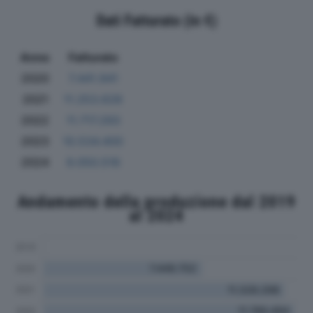
Dati Fatturato (in €)
Anno
Fatturato
2020
7.441.941
2021
11.253.628
2022
11.717.293
2023
10.534.400
2024
9.050.516
Andamento della produzione dal 2019
al 2024