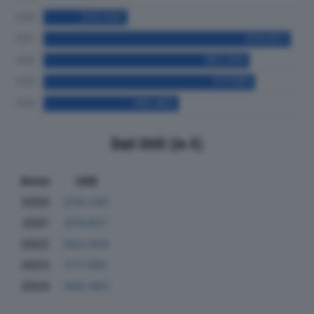
Dati Utili (in €)
Anno
Utili
2020
229.330
2021
674.627
2022
562.054
2023
577.085
2024
369.463