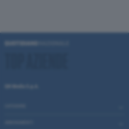
QN Media S.p.A.
CATEGORIE
ABBONAMENTI