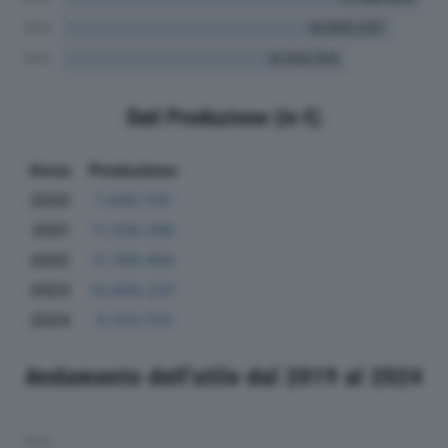
Dati Produzione (in €)
Anno
Produzione
2020
7.449.702
2021
11.328.298
2022
11.789.494
2023
10.835.237
2024
9.314.733
Andamento dell'utile dal 2019 al 2024