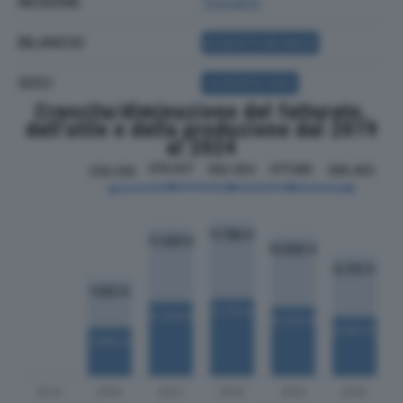
REGIONE
Toscana
BILANCIO
ACQUISTA BILANCIO
SOCI
ACQUISTA SOCI
Crescita/diminuzione del fatturato,
dell'utile e della produzione dal 2019
al 2024