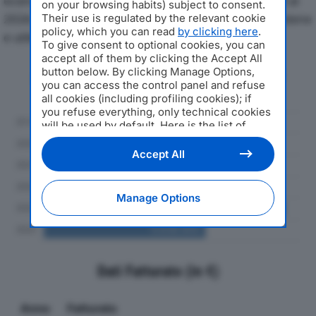
economici di EURO COSTRUZIONI 1961 SRLdal 2019 al
on your browsing habits) subject to consent.
2024, con particolare attenzione a fatturato, produzione
Their use is regulated by the relevant cookie
policy, which you can read
by clicking here
.
e utile d'esercizio.
To give consent to optional cookies, you can
accept all of them by clicking the Accept All
button below. By clicking Manage Options,
Andamento del fatturato dal 2019
you can access the control panel and refuse
al 2024
all cookies (including profiling cookies); if
you refuse everything, only technical cookies
will be used by default. Here is the list of
providers
. Cookie consent will be stored and
applied also to the other websites of
Accept All
Editoriale Nazionale and their subdomains. By
expressing your choice on this site, you will
therefore not be asked again on other
Manage Options
Editoriale Nazionale websites that use the
same consent management platform (CMP).
You can still modify or withdraw your choice
at any time through the “Privacy Settings”
section.
Dati Fatturato (in €)
Anno
Fatturato