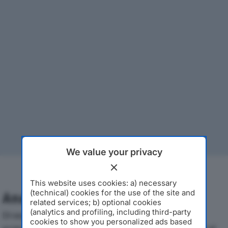
We value your privacy
This website uses cookies: a) necessary
(technical) cookies for the use of the site and
Analisi Economica 2019-2024
related services; b) optional cookies
(analytics and profiling, including third-party
Di seguito l'andamento dei principali indicatori
cookies to show you personalized ads based