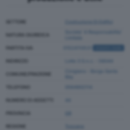
SETTORE
Costruzione Di Edifici
Societa' A Responsabilita'
NATURA GIURIDICA
Limitata
PARTITA IVA
01524110531
ACQUISTA VISURA
INDIRIZZO
Lotto 3 S.n.c. - 58044
Cinigiano - Borgo Santa
COMUNE/FRAZIONE
Rita
TELEFONO
0564902114
NUMERO DI ADDETTI
44
PROVINCIA
GR
REGIONE
Toscana