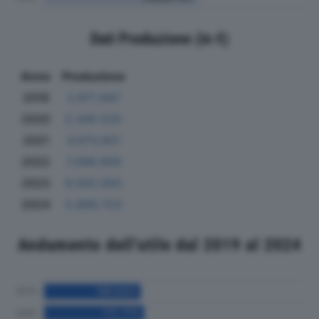
Dati Produzione (in €)
Anno
Produzione
2019
2.671.947
2020
2.345.525
2021
4.073.921
2022
7.099.659
2023
9.002.050
2024
5.899.723
Andamento dell'utile dal 2019 al 2024