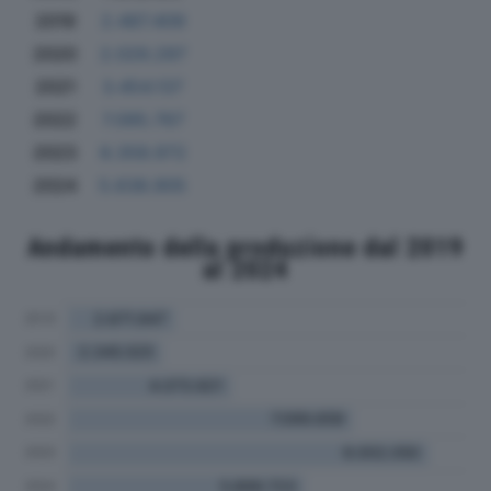
2019
2.487.409
2020
2.029.297
2021
3.454.137
2022
7.095.767
2023
8.358.972
2024
5.638.905
Andamento della produzione dal 2019
al 2024