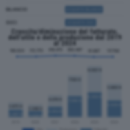
BILANCIO
ACQUISTA BILANCIO
SOCI
ACQUISTA SOCI
Crescita/diminuzione del fatturato,
dell'utile e della produzione dal 2019
al 2024