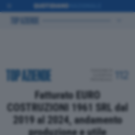
POSIZIONE IN
112
CLASSIFICA
PROVINCIALE
Fatturato EURO
COSTRUZIONI 1961 SRL dal
2019 al 2024, andamento
produzione e utile