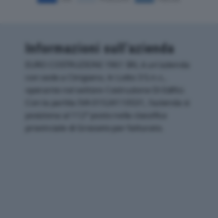
Informazioni sull’azienda
EURO COSTRUZIONI 1961 SRL è un'azienda
con sede a Cinigiano, in Lotto 3 S.n.c.,
operante nel settore Costruzione Di Edifici.
Con la partita IVA 01524110531, l'azienda si
posiziona al 112° posto nella classifica
provinciale di Grosseto per fatturato.