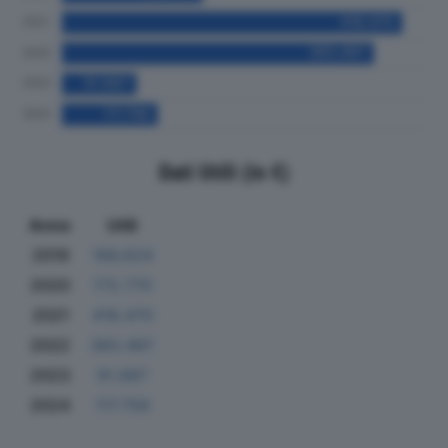
Dati Utili (in €)
Anno
Utili
2019
166.624
2020
172.770
2021
418.470
2022
383.497
2023
91.687
2024
117.756