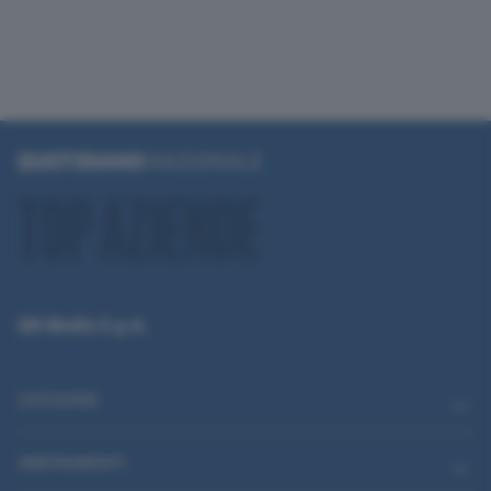
QN Media S.p.A.
CATEGORIE
ABBONAMENTI