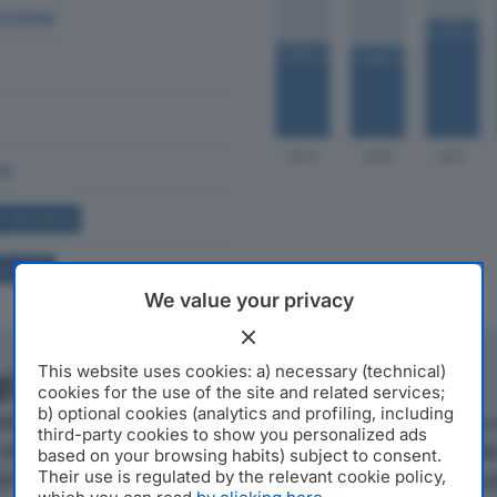
53898
na
A BILANCIO
A SOCI
We value your privacy
This website uses cookies: a) necessary (technical)
azienda
cookies for the use of the site and related services;
b) optional cookies (analytics and profiling, including
TALLATORI TERMOIDRAULICI SOC COOP è un'azienda con 
third-party cookies to show you personalized ads
l'ingrosso Di Apparecchi E Accessori Per Impianti Idraulic
based on your browsing habits) subject to consent.
Their use is regulated by the relevant cookie policy,
173470535, l'azienda si posiziona al 54° posto nella classi