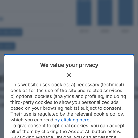
na
A BILANCIO
A SOCI
We value your privacy
azienda
This website uses cookies: a) necessary (technical)
SCA è un'azienda con sede a Scansano, in Localita' Sar
cookies for the use of the site and related services;
rodotti Animali, Caccia E Servizi Connessi. Con la partita 
b) optional cookies (analytics and profiling, including
third-party cookies to show you personalized ads
e di Grosseto per fatturato.
based on your browsing habits) subject to consent.
Their use is regulated by the relevant cookie policy,
which you can read
by clicking here
.
To give consent to optional cookies, you can accept
all of them by clicking the Accept All button below.
By clicking Manage Options, you can access the