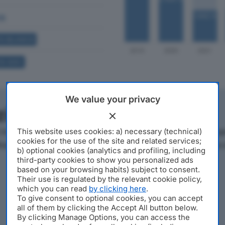
na
A BILANCIO
A SOCI
We value your privacy
azienda
zienda con sede a Follonica, in Via Della Pace 18, opera
This website uses cookies: a) necessary (technical)
cookies for the use of the site and related services;
a. Con la partita IVA 00888480530, l'azienda si posiziona al
b) optional cookies (analytics and profiling, including
third-party cookies to show you personalized ads
based on your browsing habits) subject to consent.
Their use is regulated by the relevant cookie policy,
which you can read
by clicking here
.
To give consent to optional cookies, you can accept
all of them by clicking the Accept All button below.
By clicking Manage Options, you can access the