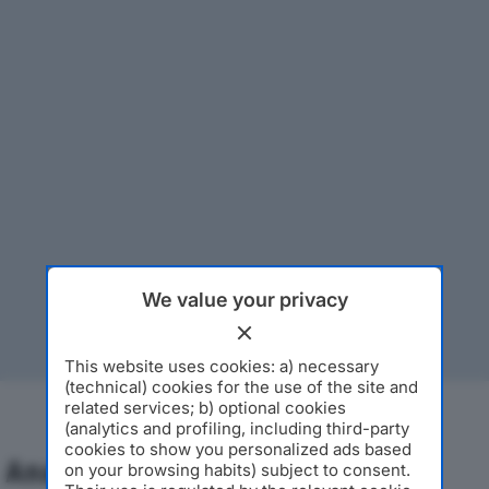
We value your privacy
This website uses cookies: a) necessary
(technical) cookies for the use of the site and
related services; b) optional cookies
(analytics and profiling, including third-party
cookies to show you personalized ads based
Analisi Economica 2019-2024
on your browsing habits) subject to consent.