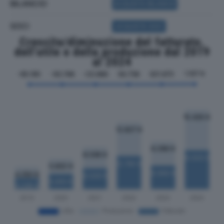
BILANCIO
ACQUISTA BILANCIO
SOCI
ACQUISTA SOCI
Crescita/diminuzione del fatturato,
dell'utile e della produzione dal 2019
al 2024