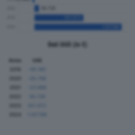
Dati Utili (in €)
Anno
Utili
2019
-95.195
2020
-93.748
2021
-23.986
2022
56.738
2023
621.672
2024
1.107.196