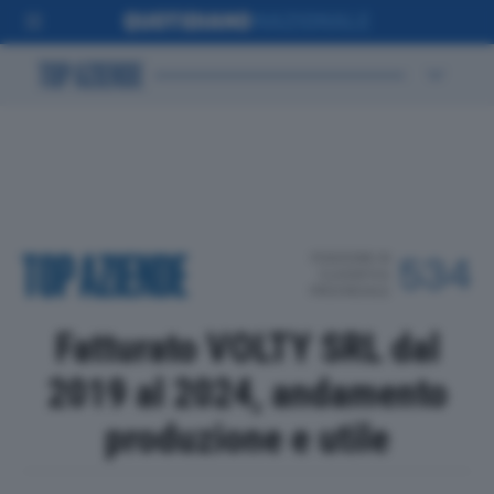
POSIZIONE IN
534
CLASSIFICA
PROVINCIALE
Fatturato VOLTY SRL dal
2019 al 2024, andamento
produzione e utile