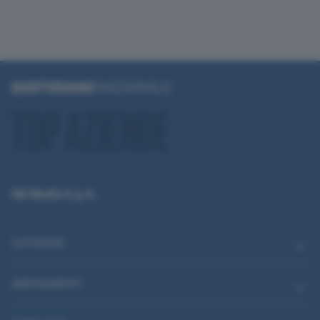
QN Media S.p.A.
CATEGORIE
ABBONAMENTI