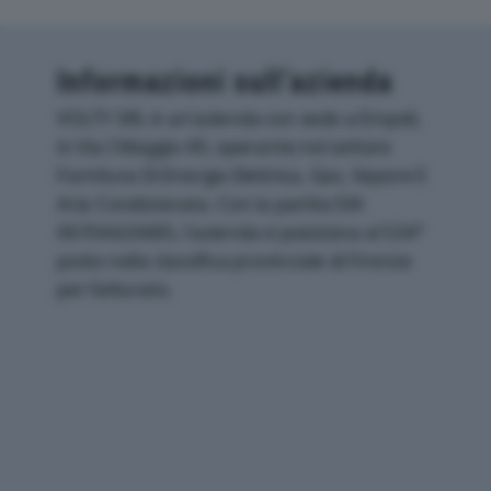
Informazioni sull’azienda
VOLTY SRL è un'azienda con sede a Empoli,
in Via I Maggio 49, operante nel settore
Fornitura Di Energia Elettrica, Gas, Vapore E
Aria Condizionata. Con la partita IVA
06704420485, l'azienda si posiziona al 534°
posto nella classifica provinciale di Firenze
per fatturato.