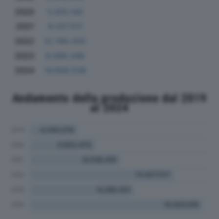
2020
5.810.140
2021
8.027.511
2022
12.760.255
2023
9.069.346
2024
14.928.539
Andamento della produzione dal 2019
al 2024