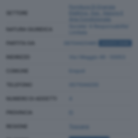
Fornitura Di Energia
SETTORE
Elettrica, Gas, Vapore E
Aria Condizionata
Societa' A Responsabilita'
NATURA GIURIDICA
Limitata
PARTITA IVA
06704420485
ACQUISTA VISURA
INDIRIZZO
Via I Maggio 49 - 50053
COMUNE
Empoli
TELEFONO
0571044200
NUMERO DI ADDETTI
4
PROVINCIA
FI
REGIONE
Toscana