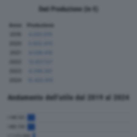
Dati Produzione (in €)
Anno
Produzione
2019
4.250.076
2020
5.832.470
2021
8.038.419
2022
12.827.127
2023
9.299.301
2024
15.425.915
Andamento dell'utile dal 2019 al 2024