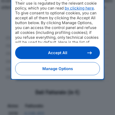
economici di VOLTY SRLdal 2019 al 2024, con particolare
Their use is regulated by the relevant cookie
attenzione a fatturato, produzione e utile d'esercizio.
policy, which you can read
by clicking here
.
To give consent to optional cookies, you can
accept all of them by clicking the Accept All
Andamento del fatturato dal 2019
button below. By clicking Manage Options,
al 2024
you can access the control panel and refuse
all cookies (including profiling cookies); if
you refuse everything, only technical cookies
will be used by default. Here is the list of
providers
. Cookie consent will be stored and
applied also to the other websites of
Accept All
Editoriale Nazionale and their subdomains. By
expressing your choice on this site, you will
therefore not be asked again on other
Manage Options
Editoriale Nazionale websites that use the
same consent management platform (CMP).
You can still modify or withdraw your choice
at any time through the “Privacy Settings”
section.
Dati Fatturato (in €)
Anno
Fatturato
2019
4.248.455