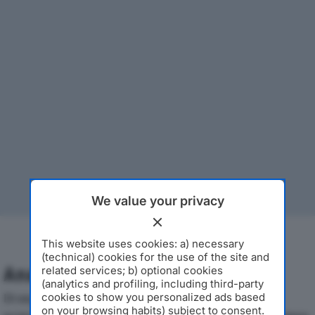
We value your privacy
This website uses cookies: a) necessary
(technical) cookies for the use of the site and
Analisi Economica 2019-2024
related services; b) optional cookies
(analytics and profiling, including third-party
Di seguito l'andamento dei principali indicatori
cookies to show you personalized ads based
on your browsing habits) subject to consent.