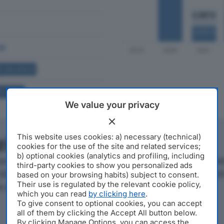
na
A BILANCIO
A SOCI
We value your privacy
This website uses cookies: a) necessary (technical)
azienda
cookies for the use of the site and related services;
b) optional cookies (analytics and profiling, including
de a Firenze, in Via Di Scandicci 22/r, operante nel setto
third-party cookies to show you personalized ads
i Di Prenotazione E Attività Connesse. Con la partita IVA 05
based on your browsing habits) subject to consent.
Their use is regulated by the relevant cookie policy,
e di Firenze per fatturato.
which you can read
by clicking here
.
To give consent to optional cookies, you can accept
all of them by clicking the Accept All button below.
By clicking Manage Options, you can access the