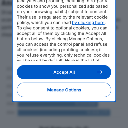
(analytics and profiling, including third-party
Analisi Economica 2019-2024
cookies to show you personalized ads based
on your browsing habits) subject to consent.
Di seguito l'andamento dei principali indicatori
Their use is regulated by the relevant cookie
economici di TRUCK SERVICE SRLdal 2019 al 2024, con
policy, which you can read
by clicking here
.
particolare attenzione a fatturato, produzione e utile
To give consent to optional cookies, you can
accept all of them by clicking the Accept All
d'esercizio.
button below. By clicking Manage Options,
you can access the control panel and refuse
Andamento del fatturato dal 2019
all cookies (including profiling cookies); if
al 2024
you refuse everything, only technical cookies
will be used by default. Here is the list of
providers
. Cookie consent will be stored and
applied also to the other websites of
Accept All
Editoriale Nazionale and their subdomains. By
expressing your choice on this site, you will
therefore not be asked again on other
Manage Options
Editoriale Nazionale websites that use the
same consent management platform (CMP).
You can still modify or withdraw your choice
at any time through the “Privacy Settings”
section.