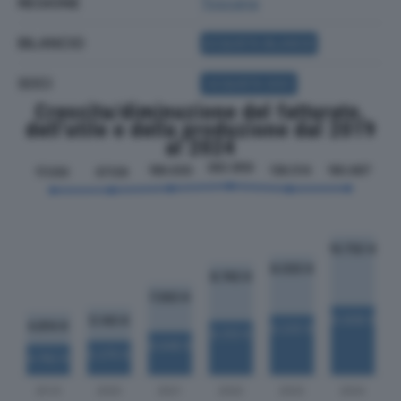
REGIONE
Toscana
BILANCIO
ACQUISTA BILANCIO
SOCI
ACQUISTA SOCI
Crescita/diminuzione del fatturato,
dell'utile e della produzione dal 2019
al 2024