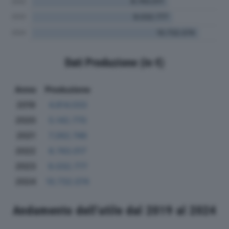
Dati Produzione (in €)
Anno
Produzione
2019
4.814.033
2020
5.142.770
2021
7.262.746
2022
8.743.017
2023
9.032.777
2024
10.732.074
Andamento dell'utile dal 2019 al 2024