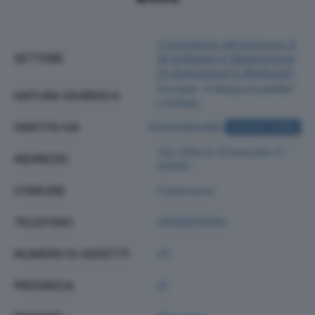
Commercio All'ingrosso E
SETTORE
Al Dettaglio E Riparazione
Di Autoveicoli E Motocicli
Societa' A Responsabilita'
NATURA GIURIDICA
Limitata
PARTITA IVA
01942080480
ACQUISTA VISURA
Via Vittorio Emanuele 11 -
INDIRIZZO
50041
COMUNE
Calenzano
TELEFONO
0558876292
NUMERO DI ADDETTI
47
PROVINCIA
FI