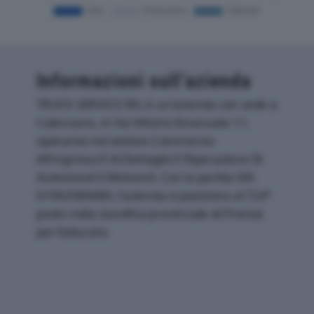
Informazioni sull’azienda
TRUCK SERVICE SRL è un'azienda con sede a
Calenzano, in Via Vittorio Emanuele 11,
operante nel settore Commercio
All'ingrosso E Al Dettaglio E Riparazione Di
Autoveicoli E Motocicli. Con la partita IVA
01942080480, l'azienda si posiziona al 724°
posto nella classifica provinciale di Firenze
per fatturato.