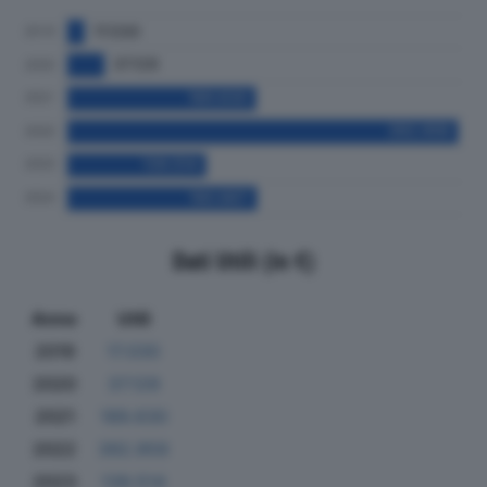
Dati Utili (in €)
Anno
Utili
2019
17.030
2020
37.129
2021
189.630
2022
392.959
2023
139.514