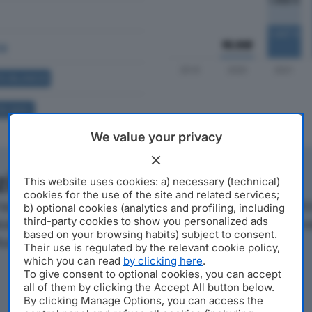
na
A BILANCIO
A SOCI
We value your privacy
azienda
This website uses cookies: a) necessary (technical)
cookies for the use of the site and related services;
zienda con sede a Calenzano, in Via Giacomo Puccini 25
b) optional cookies (analytics and profiling, including
third-party cookies to show you personalized ads
coli E Di Motocicli). Con la partita IVA 07007570489, l'azien
based on your browsing habits) subject to consent.
tturato.
Their use is regulated by the relevant cookie policy,
which you can read
by clicking here
.
To give consent to optional cookies, you can accept
all of them by clicking the Accept All button below.
By clicking Manage Options, you can access the