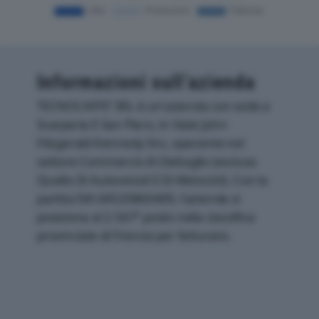
Informazioni sull’azienda
TECNOCAFFE’ SRL è un'azienda con sede a
Scarperia E San Piero, in Viale John
Fitzgerald Kennedy Snc, operante nel
settore Commercio Al Dettaglio (escluso
Quello Di Autoveicoli E Di Motocicli). Con la
partita IVA 04520860489, l'azienda si
posiziona al 2.567° posto nella classifica
provinciale di Firenze per fatturato.