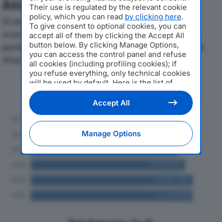
Analisi Economica 2019-2024
Their use is regulated by the relevant cookie
policy, which you can read
by clicking here
.
Di seguito l'andamento dei principali indicatori
To give consent to optional cookies, you can
economici di TECNOCAFFE’ SRLdal 2019 al 2024, con
accept all of them by clicking the Accept All
button below. By clicking Manage Options,
particolare attenzione a fatturato, produzione e utile
you can access the control panel and refuse
d'esercizio.
all cookies (including profiling cookies); if
you refuse everything, only technical cookies
will be used by default. Here is the list of
Andamento del fatturato dal 2019
providers
. Cookie consent will be stored and
al 2024
applied also to the other websites of
Accept All
Editoriale Nazionale and their subdomains. By
expressing your choice on this site, you will
therefore not be asked again on other
Manage Options
Editoriale Nazionale websites that use the
same consent management platform (CMP).
You can still modify or withdraw your choice
at any time through the “Privacy Settings”
section.