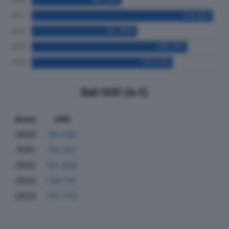
Dati Utili (in €)
Anno
Utili
2020
86.239
2021
174.387
2022
101.408
2023
149.787
2024
135.700