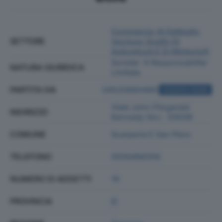
Commercio Al Dettaglio
SETTORE
(escluso Quello Di
Autoveicoli E Di Motocicli)
Societa' A Responsabilita'
NATURA GIURIDICA
Limitata
PARTITA IVA
04520860489
ACQUISTA VISURA
Viale John Fitzgerald
INDIRIZZO
Kennedy Snc - 50038
COMUNE
Scarperia E San Piero
TELEFONO
0558468356
NUMERO DI ADDETTI
19
PROVINCIA
FI