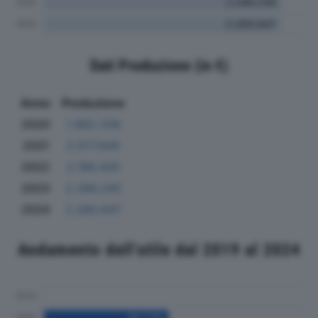
Dati Produzione (in €)
Anno
Produzione
2020
1.882.339
2021
2.077.640
2022
2.186.430
2023
2.286.245
2024
2.280.647
Andamento dell'utile dal 2019 al 2024