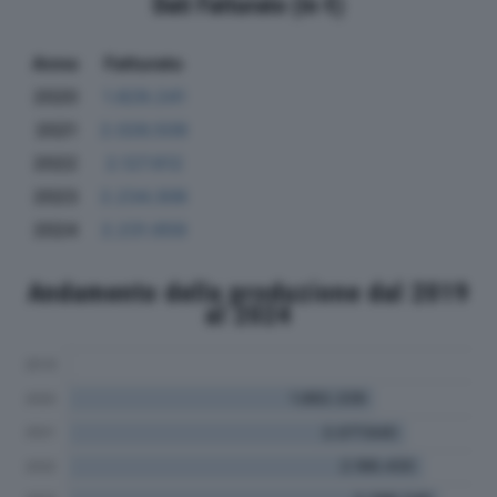
Dati Fatturato (in €)
Anno
Fatturato
2020
1.829.241
2021
2.026.509
2022
2.127.612
2023
2.234.306
2024
2.231.659
Andamento della produzione dal 2019
al 2024