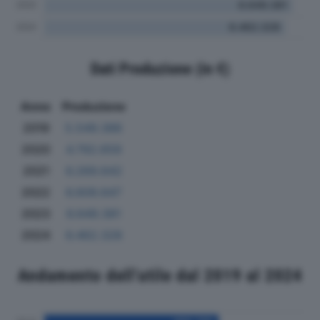
Dati Produzione (in €)
Anno
Produzione
2019
5.549.386
2020
4.792.659
2021
6.269.642
2022
6.609.647
2023
6.649.381
2024
6.462.328
Andamento dell'utile dal 2019 al 2024