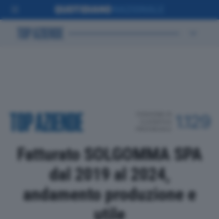
POSIZIONE IN
1.129
CLASSIFICA
PROVINCIALE
Fatturato SOLGOMMA SPA
dal 2019 al 2024,
andamento produzione e
utile