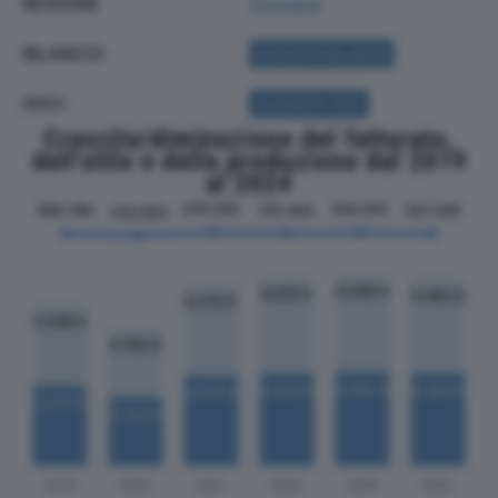
REGIONE
Toscana
BILANCIO
ACQUISTA BILANCIO
SOCI
ACQUISTA SOCI
Crescita/diminuzione del fatturato,
dell'utile e della produzione dal 2019
al 2024