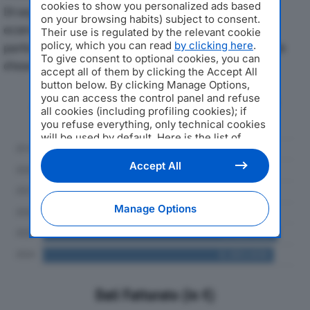
cookies to show you personalized ads based
Di seguito l'andamento dei principali indicatori
on your browsing habits) subject to consent.
economici di SOLGOMMA SPAdal 2019 al 2024, con
Their use is regulated by the relevant cookie
policy, which you can read
by clicking here
.
particolare attenzione a fatturato, produzione e utile
To give consent to optional cookies, you can
d'esercizio.
accept all of them by clicking the Accept All
button below. By clicking Manage Options,
you can access the control panel and refuse
Andamento del fatturato dal 2019
all cookies (including profiling cookies); if
al 2024
you refuse everything, only technical cookies
will be used by default. Here is the list of
providers
. Cookie consent will be stored and
applied also to the other websites of
Accept All
Editoriale Nazionale and their subdomains. By
expressing your choice on this site, you will
therefore not be asked again on other
Manage Options
Editoriale Nazionale websites that use the
same consent management platform (CMP).
You can still modify or withdraw your choice
at any time through the “Privacy Settings”
section.
Dati Fatturato (in €)