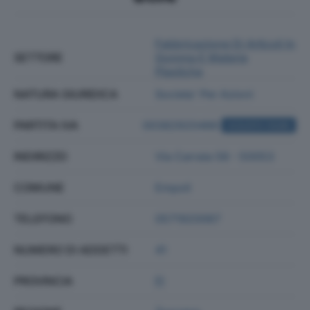
Fabbricazione Di Articoli In
SETTORE
Gomma E Materie
Plastiche
NATURA GIURIDICA
Societa' Per Azioni
PARTITA IVA
00382920486
ACQUISTA VISURA
INDIRIZZO
Via Carraia 58 - 50053
COMUNE
Empoli
TELEFONO
0571920067
NUMERO DI ADDETTI
41
PROVINCIA
FI