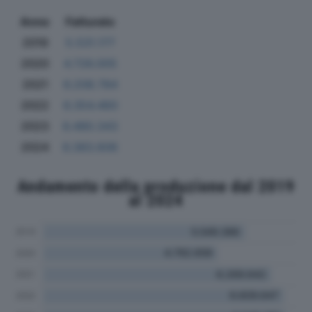
Anno
Fatturato
2019
5.531.177
2020
4.726.005
2021
6.208.784
2022
6.354.460
2023
6.480.343
2024
6.383.606
Andamento della produzione dal 2019
al 2024