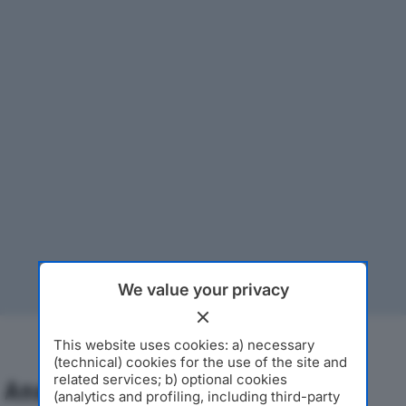
We value your privacy
This website uses cookies: a) necessary
(technical) cookies for the use of the site and
related services; b) optional cookies
Analisi Economica 2019-2024
(analytics and profiling, including third-party