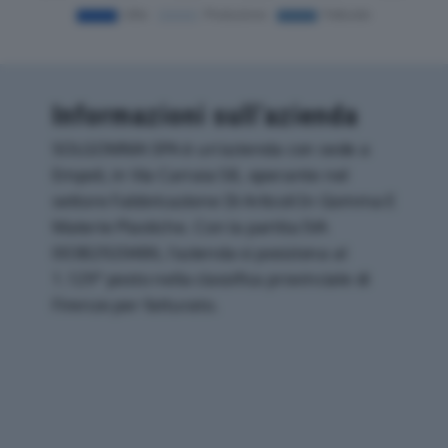
Informazioni sull’azienda
SOLGOMMA SPA è un'azienda con sede a
Empoli, in Via Carraia 58, operante nel
settore Fabbricazione Di Articoli In Gomma E
Materie Plastiche. Con la partita IVA
00382920486, l'azienda si posiziona al
1.129° posto nella classifica provinciale di
Firenze per fatturato.