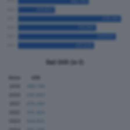
Dati Utili (in €)
Anno
Utili
2019
466.749
2020
243.850
2021
679.265
2022
515.404
2023
644.914
2024
501.328