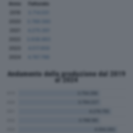
Anno
Fatturato
2019
3.714.031
2020
3.789.560
2021
4.275.001
2022
3.638.663
2023
4.517.659
2024
4.787.786
Andamento della produzione dal 2019
al 2024