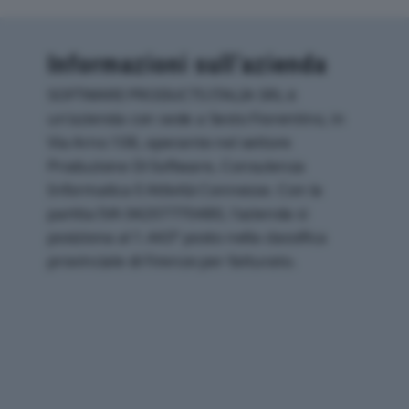
Informazioni sull’azienda
SOFTWARE PRODUCTS ITALIA SRL è
un'azienda con sede a Sesto Fiorentino, in
Via Arno 108, operante nel settore
Produzione Di Software, Consulenza
Informatica E Attività Connesse. Con la
partita IVA 04207770480, l'azienda si
posiziona al 1.443° posto nella classifica
provinciale di Firenze per fatturato.