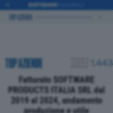
POSIZIONE IN
1.443
CLASSIFICA
PROVINCIALE
Fatturato SOFTWARE
PRODUCTS ITALIA SRL dal
2019 al 2024, andamento
produzione e utile