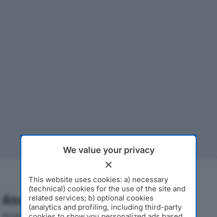
We value your privacy
This website uses cookies: a) necessary
(technical) cookies for the use of the site and
Analisi Economica 2019-2024
related services; b) optional cookies
(analytics and profiling, including third-party
Di seguito l'andamento dei principali indicatori
cookies to show you personalized ads based