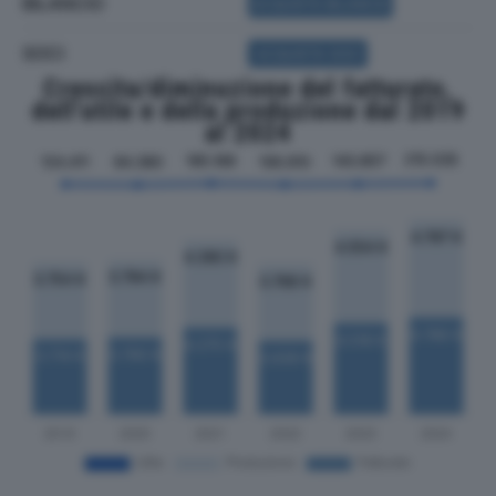
BILANCIO
ACQUISTA BILANCIO
SOCI
ACQUISTA SOCI
Crescita/diminuzione del fatturato,
dell'utile e della produzione dal 2019
al 2024