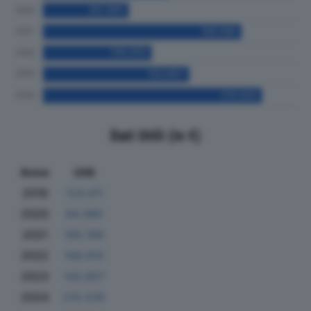
Dati Utili (in €)
Anno
Utili
2019
124.411
2020
84.380
2021
195.168
2022
106.910
2023
143.857
2024
215.535