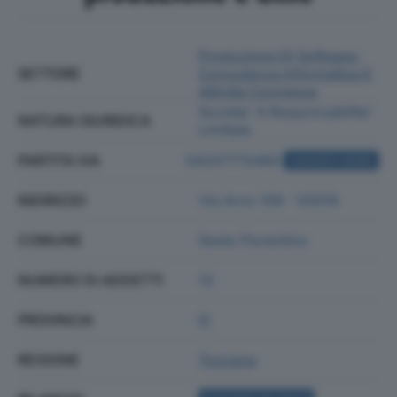
Produzione Di Software,
SETTORE
Consulenza Informatica E
Attività Connesse
Societa' A Responsabilita'
NATURA GIURIDICA
Limitata
PARTITA IVA
04207770480
ACQUISTA VISURA
INDIRIZZO
Via Arno 108 - 50019
COMUNE
Sesto Fiorentino
NUMERO DI ADDETTI
13
PROVINCIA
FI
REGIONE
Toscana