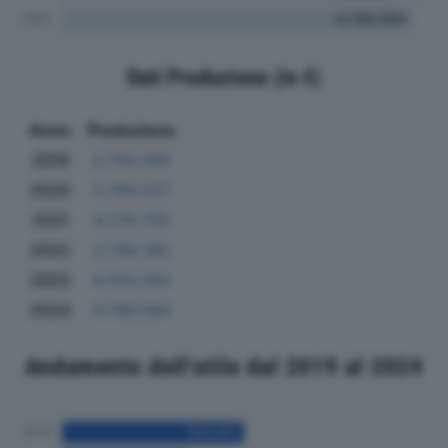
Dati Produzione (in €)
Anno
Produzione
2019
3.754.356
2020
3.794.227
2021
4.279.755
2022
3.768.185
2023
4.554.283
2024
4.796.584
Andamento dell'utile dal 2019 al 2024