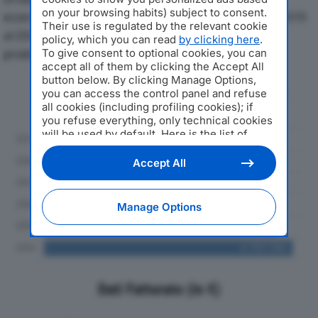
on your browsing habits) subject to consent.
economici di SOFTWARE PRODUCTS ITALIA SRLdal 2019
Their use is regulated by the relevant cookie
al 2024, con particolare attenzione a fatturato,
policy, which you can read
by clicking here
.
produzione e utile d'esercizio.
To give consent to optional cookies, you can
accept all of them by clicking the Accept All
button below. By clicking Manage Options,
Andamento del fatturato dal 2019
you can access the control panel and refuse
al 2024
all cookies (including profiling cookies); if
you refuse everything, only technical cookies
will be used by default. Here is the list of
providers
. Cookie consent will be stored and
applied also to the other websites of
Accept All
Editoriale Nazionale and their subdomains. By
expressing your choice on this site, you will
therefore not be asked again on other
Manage Options
Editoriale Nazionale websites that use the
same consent management platform (CMP).
You can still modify or withdraw your choice
at any time through the “Privacy Settings”
section.
Dati Fatturato (in €)