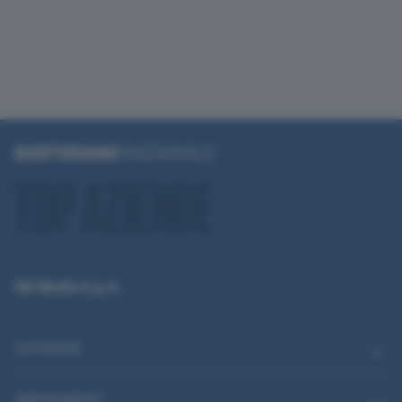
QN Media S.p.A.
CATEGORIE
ABBONAMENTI