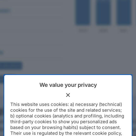
6861
na
A BILANCIO
A SOCI
We value your privacy
This website uses cookies: a) necessary (technical)
azienda
cookies for the use of the site and related services;
b) optional cookies (analytics and profiling, including
 sede a Calenzano, in Via Agnolo Poliziano 20, operante ne
third-party cookies to show you personalized ads
based on your browsing habits) subject to consent.
umenti Da Disegno, Di Contatori Di Elettricità, Gas, Acqua E
Their use is regulated by the relevant cookie policy,