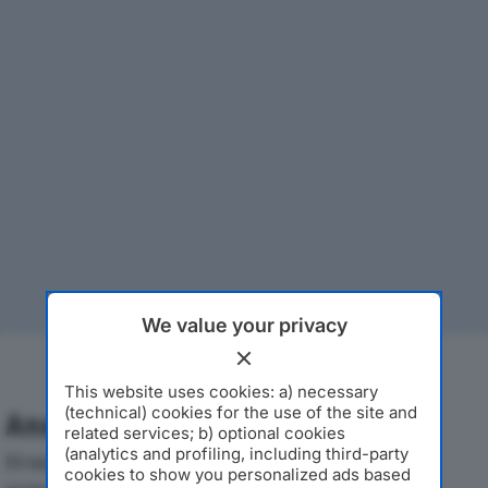
We value your privacy
This website uses cookies: a) necessary
(technical) cookies for the use of the site and
Analisi Economica 2019-2024
related services; b) optional cookies
(analytics and profiling, including third-party
Di seguito l'andamento dei principali indicatori
cookies to show you personalized ads based