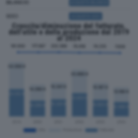
BILANCIO
ACQUISTA BILANCIO
SOCI
ACQUISTA SOCI
Crescita/diminuzione del fatturato,
dell'utile e della produzione dal 2019
al 2024