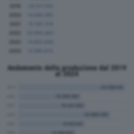
2019
24.311.543
2020
14.289.365
2021
15.341.379
2022
20.803.663
2023
14.902.836
2024
12.985.675
Andamento della produzione dal 2019
al 2024