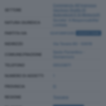
Commercio All'ingrosso
SETTORE
(escluso Quello Di
Autoveicoli E Di Motocicli)
Societa' A Responsabilita'
NATURA GIURIDICA
Limitata
PARTITA IVA
02413991205
ACQUISTA VISURA
INDIRIZZO
Via Tevere 60 - 50019
Sesto Fiorentino -
COMUNE/FRAZIONE
Osmannoro
TELEFONO
05533671
NUMERO DI ADDETTI
1
PROVINCIA
FI
REGIONE
Toscana