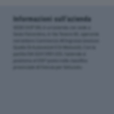
Informazioni sull’azienda
SEDICOOP SRL è un'azienda con sede a
Sesto Fiorentino, in Via Tevere 60, operante
nel settore Commercio All'ingrosso (escluso
Quello Di Autoveicoli E Di Motocicli). Con la
partita IVA 02413991205, l'azienda si
posiziona al 599° posto nella classifica
provinciale di Firenze per fatturato.