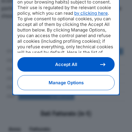
economici di SEDICOOP SRLdal 2019 al 2024, con
on your browsing habits) subject to consent.
particolare attenzione a fatturato, produzione e utile
Their use is regulated by the relevant cookie
policy, which you can read
by clicking here
.
d'esercizio.
To give consent to optional cookies, you can
accept all of them by clicking the Accept All
button below. By clicking Manage Options,
Andamento del fatturato dal 2019
you can access the control panel and refuse
al 2024
all cookies (including profiling cookies); if
you refuse everything, only technical cookies
will be used by default. Here is the list of
providers
. Cookie consent will be stored and
applied also to the other websites of
Accept All
Editoriale Nazionale and their subdomains. By
expressing your choice on this site, you will
therefore not be asked again on other
Manage Options
Editoriale Nazionale websites that use the
same consent management platform (CMP).
You can still modify or withdraw your choice
at any time through the “Privacy Settings”
section.
Dati Fatturato (in €)
Anno
Fatturato