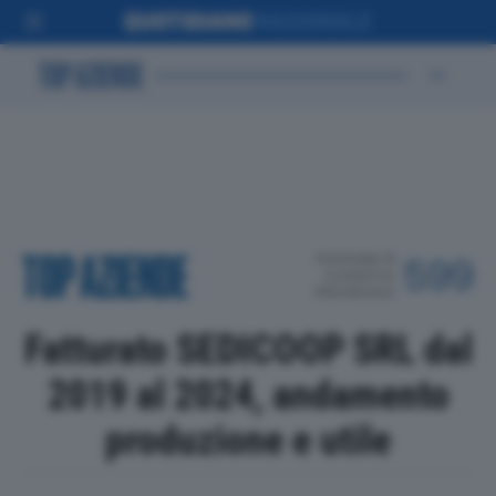
POSIZIONE IN
599
CLASSIFICA
PROVINCIALE
Fatturato SEDICOOP SRL dal
2019 al 2024, andamento
produzione e utile