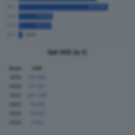
Dati Utili (in €)
Anno
Utili
2019
191.930
2020
177.367
2021
202.399
2022
76.918
2023
74.225
2024
7.928