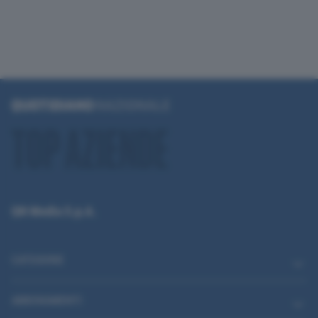
QN Media S.p.A.
CATEGORIE
ABBONAMENTI