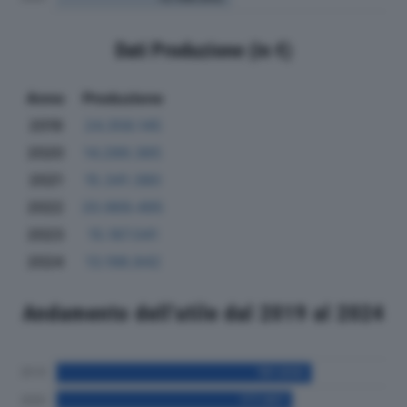
Dati Produzione (in €)
Anno
Produzione
2019
24.358.145
2020
14.289.365
2021
15.341.380
2022
20.969.495
2023
15.187.041
2024
13.198.842
Andamento dell'utile dal 2019 al 2024