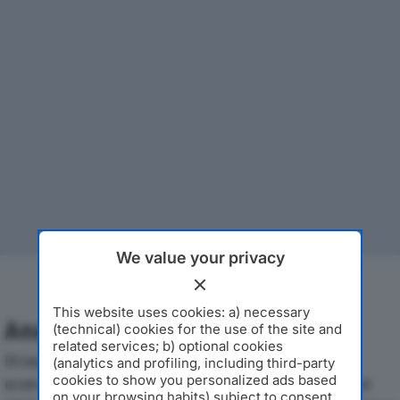
We value your privacy
This website uses cookies: a) necessary
Analisi Economica 2019-2024
(technical) cookies for the use of the site and
related services; b) optional cookies
Di seguito l'andamento dei principali indicatori
(analytics and profiling, including third-party
cookies to show you personalized ads based
economici di SARA COOPERATIVA SOCIALEdal 2019 al
on your browsing habits) subject to consent.