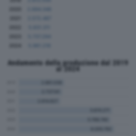
2019
2.813.544
2020
2.694.348
2021
2.572.487
2022
5.831.311
2023
5.737.294
2024
5.961.218
Andamento della produzione dal 2019
al 2024