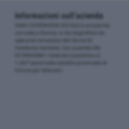
Informazioni sull’azienda
SARA COOPERATIVA SOCIALE è un'azienda
con sede a Firenze, in Via Degli Alfani 44,
operante nel settore Altri Servizi Di
Assistenza Sanitaria. Con la partita IVA
05798030481, l'azienda si posiziona al
1.202° posto nella classifica provinciale di
Firenze per fatturato.