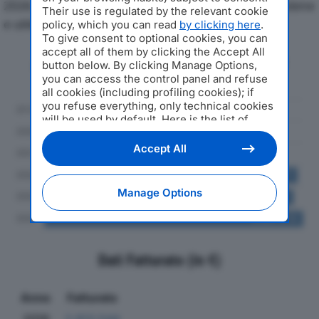
2024, con particolare attenzione a fatturato, produzione
Their use is regulated by the relevant cookie
e utile d'esercizio.
policy, which you can read
by clicking here
.
To give consent to optional cookies, you can
accept all of them by clicking the Accept All
Andamento del fatturato dal 2019
button below. By clicking Manage Options,
al 2024
you can access the control panel and refuse
all cookies (including profiling cookies); if
you refuse everything, only technical cookies
will be used by default. Here is the list of
providers
. Cookie consent will be stored and
applied also to the other websites of
Accept All
Editoriale Nazionale and their subdomains. By
expressing your choice on this site, you will
therefore not be asked again on other
Manage Options
Editoriale Nazionale websites that use the
same consent management platform (CMP).
You can still modify or withdraw your choice
at any time through the “Privacy Settings”
section.
Dati Fatturato (in €)
Anno
Fatturato