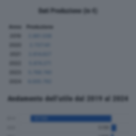
Dati Produzione (in €)
Anno
Produzione
2019
2.861.038
2020
2.737.141
2021
2.614.627
2022
5.874.271
2023
5.768.740
2024
6.005.792
Andamento dell'utile dal 2019 al 2024