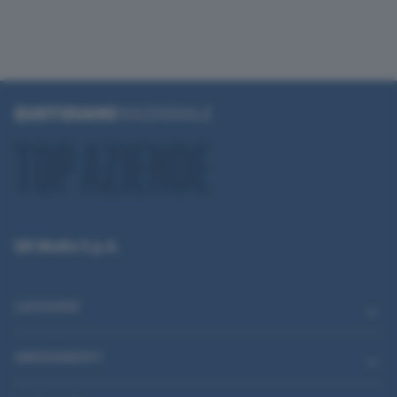
QN Media S.p.A.
CATEGORIE
ABBONAMENTI