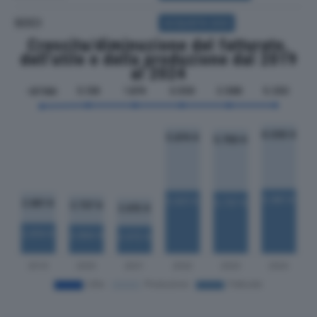
SOCI
ACQUISTA SOCI
Crescita/diminuzione del fatturato,
dell'utile e della produzione dal 2019
al 2024