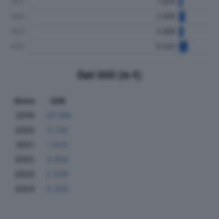
Dati Utili (in €)
Anno
Utili
2019
-87.199
2020
5.139
2021
1.874
2022
3.559
2023
2.588
2024
5.330