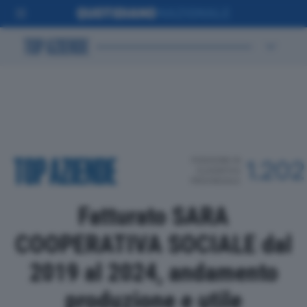
POSIZIONE IN
1.202
CLASSIFICA
PROVINCIALE
Fatturato SARA
COOPERATIVA SOCIALE dal
2019 al 2024, andamento
produzione e utile