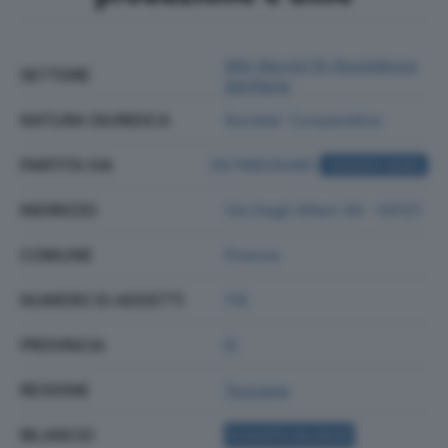
Altri Servizi Di Assistenza
SETTORE
Sanitaria
NATURA GIURIDICA
Societa' Cooperativa
PARTITA IVA
05798030481
ACQUISTA VISURA
INDIRIZZO
Via Degli Alfani 44 - 50121
COMUNE
Firenze
NUMERO DI ADDETTI
116
PROVINCIA
FI
REGIONE
Toscana
BILANCIO
ACQUISTA BILANCIO