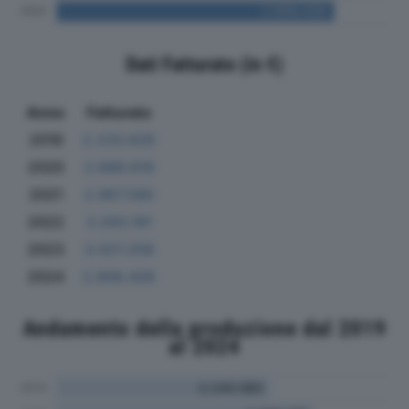
Dati Fatturato (in €)
Anno
Fatturato
2019
2.233.626
2020
2.688.616
2021
2.967.580
2022
3.293.181
2023
3.027.258
2024
2.908.428
Andamento della produzione dal 2019
al 2024