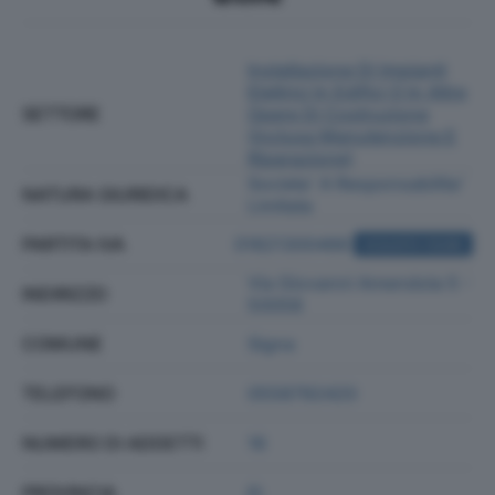
Installazione Di Impianti
Elettrici In Edifici O In Altre
SETTORE
Opere Di Costruzione
(inclusa Manutenzione E
Riparazione)
Societa' A Responsabilita'
NATURA GIURIDICA
Limitata
PARTITA IVA
01821300488
ACQUISTA VISURA
Via Giovanni Amendola 5 -
INDIRIZZO
50058
COMUNE
Signa
TELEFONO
0558792420
NUMERO DI ADDETTI
16
PROVINCIA
FI