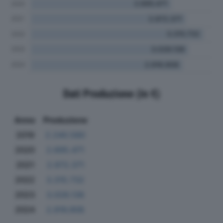
Dati Produzione (in €)
Anno
Produzione
2019
2.240.580
2020
2.695.471
2021
2.972.371
2022
3.315.732
2023
3.028.138
2024
2.916.908