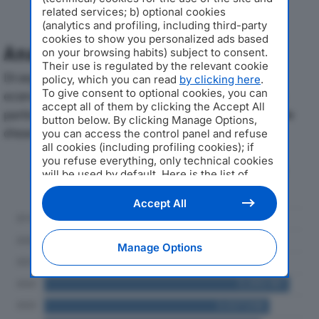
related services; b) optional cookies
(analytics and profiling, including third-party
cookies to show you personalized ads based
Analisi Economica 2019-2024
on your browsing habits) subject to consent.
Their use is regulated by the relevant cookie
Di seguito l'andamento dei principali indicatori
policy, which you can read
by clicking here
.
To give consent to optional cookies, you can
economici di RIDOLFI & C. SRLdal 2019 al 2024, con
accept all of them by clicking the Accept All
particolare attenzione a fatturato, produzione e utile
button below. By clicking Manage Options,
d'esercizio.
you can access the control panel and refuse
all cookies (including profiling cookies); if
you refuse everything, only technical cookies
Andamento del fatturato dal 2019
will be used by default. Here is the list of
al 2024
providers
. Cookie consent will be stored and
applied also to the other websites of
Accept All
Editoriale Nazionale and their subdomains. By
expressing your choice on this site, you will
therefore not be asked again on other
Manage Options
Editoriale Nazionale websites that use the
same consent management platform (CMP).
You can still modify or withdraw your choice
at any time through the “Privacy Settings”
section.