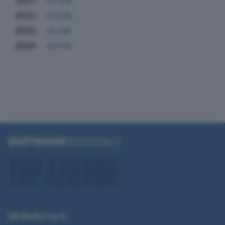
2021
22.910
2022
27.539
2023
41.138
2024
44.128
QN Media S.p.A.