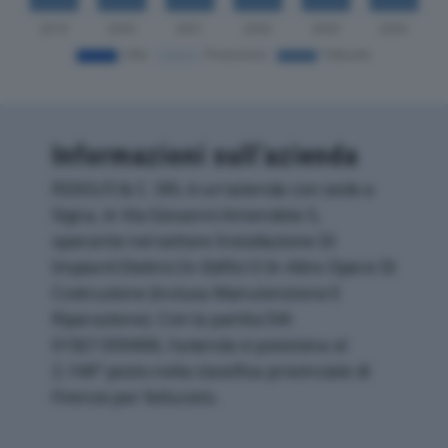
Informazioni sull’azienda
RIDOLFI & C. SRL è un'azienda con sede a
Signa, in Via Giovanni Amendola 5,
operante nel settore Installazione Di
Impianti Elettrici In Edifici O In Altre Opere Di
Costruzione (inclusa Manutenzione E
Riparazione). Con la partita IVA
01821300488, l'azienda si posiziona al
2.148° posto nella classifica provinciale di
Firenze per fatturato.