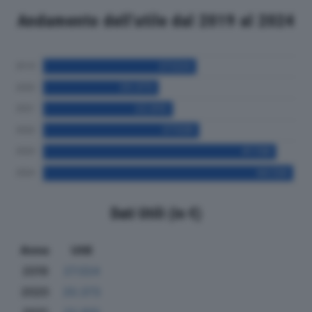
Andamento dell'utile dal 2019 al 2024
Dati Utili (in €)
Anno
Utili
2019
27.024
2020
20.373