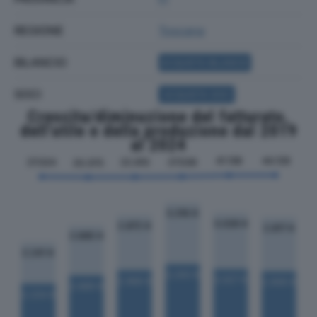
REGIONE
Toscana
BILANCIO
ACQUISTA BILANCIO
SOCI
ACQUISTA SOCI
Crescita/diminuzione del fatturato,
dell'utile e della produzione dal 2019
al 2024