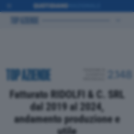
POSIZIONE IN
2.148
CLASSIFICA
PROVINCIALE
Fatturato RIDOLFI & C. SRL
dal 2019 al 2024,
andamento produzione e
utile