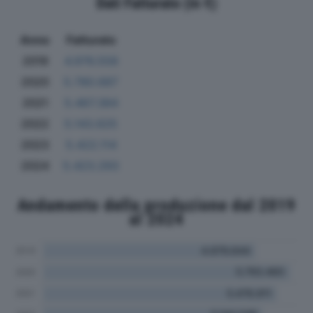
Dati Fatturato (in €)
Anno
Fatturato
2019
4.976.558
2020
5.780.687
2021
5.467.384
2022
5.143.625
2023
5.422.114
2024
5.423.293
Andamento della produzione dal 2019
al 2024