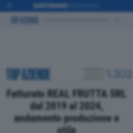
POSIZIONE IN
1.302
CLASSIFICA
PROVINCIALE
Fatturato REAL FRUTTA SRL
dal 2019 al 2024,
andamento produzione e
utile