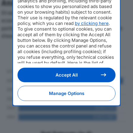
(analytics and profiling, including third-party
Analisi Economica 2019-2024
cookies to show you personalized ads based
on your browsing habits) subject to consent.
Di seguito l'andamento dei principali indicatori
Their use is regulated by the relevant cookie
economici di REAL FRUTTA SRLdal 2019 al 2024, con
policy, which you can read
by clicking here
.
particolare attenzione a fatturato, produzione e utile
To give consent to optional cookies, you can
accept all of them by clicking the Accept All
d'esercizio.
button below. By clicking Manage Options,
you can access the control panel and refuse
Andamento del fatturato dal 2019
all cookies (including profiling cookies); if
al 2024
you refuse everything, only technical cookies
will be used by default. Here is the list of
providers
. Cookie consent will be stored and
applied also to the other websites of
Accept All
Editoriale Nazionale and their subdomains. By
expressing your choice on this site, you will
therefore not be asked again on other
Manage Options
Editoriale Nazionale websites that use the
same consent management platform (CMP).
You can still modify or withdraw your choice
at any time through the “Privacy Settings”
section.