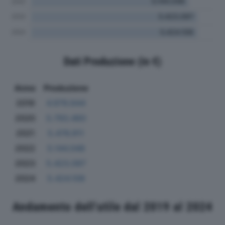
Dati Produzione (in €)
Anno
Produzione
2019
4.979.644
2020
5.793.460
2021
5.476.911
2022
5.144.048
2023
5.423.097
2024
5.424.108
Andamento dell'utile dal 2019 al 2024