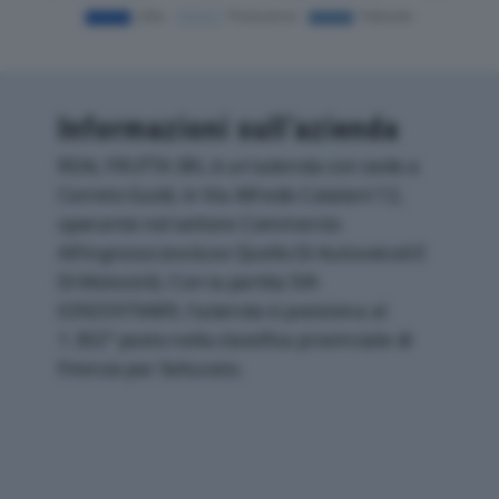
Informazioni sull’azienda
REAL FRUTTA SRL è un'azienda con sede a
Cerreto Guidi, in Via Alfredo Catalani 12,
operante nel settore Commercio
All'ingrosso (escluso Quello Di Autoveicoli E
Di Motocicli). Con la partita IVA
03925970489, l'azienda si posiziona al
1.302° posto nella classifica provinciale di
Firenze per fatturato.