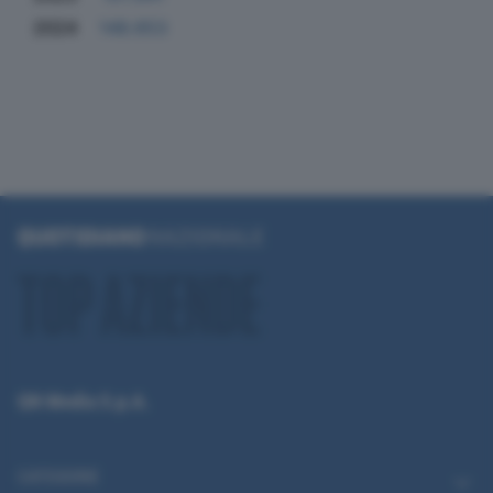
2024
148.653
QN Media S.p.A.
CATEGORIE