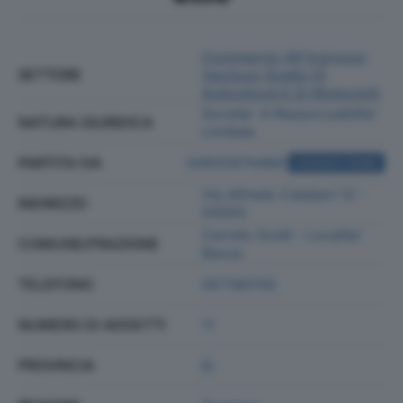
Commercio All'ingrosso
SETTORE
(escluso Quello Di
Autoveicoli E Di Motocicli)
Societa' A Responsabilita'
NATURA GIURIDICA
Limitata
PARTITA IVA
03925970489
ACQUISTA VISURA
Via Alfredo Catalani 12 -
INDIRIZZO
50050
Cerreto Guidi - Localita'
COMUNE/FRAZIONE
Bassa
TELEFONO
057180742
NUMERO DI ADDETTI
11
PROVINCIA
FI