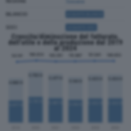
REGIONE
Toscana
BILANCIO
ACQUISTA BILANCIO
SOCI
ACQUISTA SOCI
Crescita/diminuzione del fatturato,
dell'utile e della produzione dal 2019
al 2024