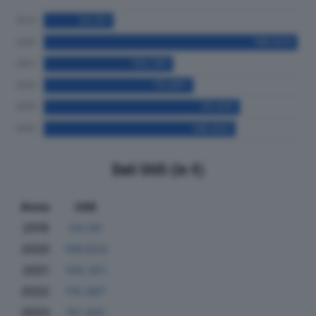
Dati Utili (in €)
Anno
Utili
2019
54.141
2020
196.624
2021
100.351
2022
115.987
2023
151.941