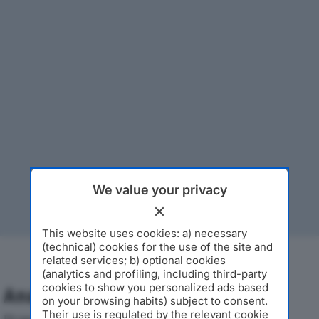
We value your privacy
This website uses cookies: a) necessary
(technical) cookies for the use of the site and
related services; b) optional cookies
(analytics and profiling, including third-party
cookies to show you personalized ads based
Analisi Economica 2019-2024
on your browsing habits) subject to consent.
Their use is regulated by the relevant cookie