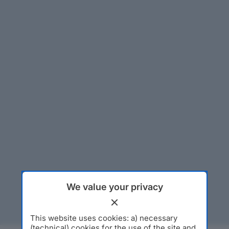
We value your privacy
This website uses cookies: a) necessary
(technical) cookies for the use of the site and