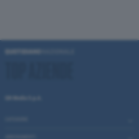
QN Media S.p.A.
CATEGORIE
ABBONAMENTI