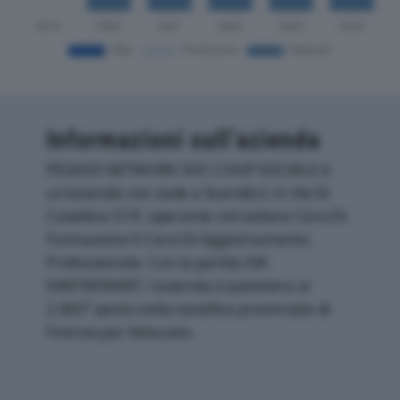
Informazioni sull’azienda
PEGASO NETWORK SOC COOP SOCIALE è
un'azienda con sede a Scandicci, in Via Di
Casellina 57/f, operante nel settore Corsi Di
Formazione E Corsi Di Aggiornamento
Professionale. Con la partita IVA
04879690487, l'azienda si posiziona al
2.665° posto nella classifica provinciale di
Firenze per fatturato.