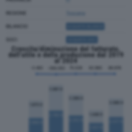
REGIONE
Toscana
BILANCIO
ACQUISTA BILANCIO
SOCI
ACQUISTA SOCI
Crescita/diminuzione del fatturato,
dell'utile e della produzione dal 2019
al 2024