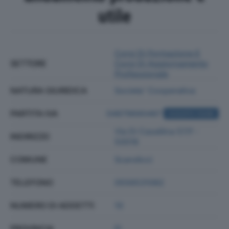
utile
Corsi Di Formazione E
SETTORE
Corsi Di Aggiornamento
Professionale
NATURA GIURIDICA
Societa' Cooperativa
PARTITA IVA
04879690487
ACQUISTA VISURA
Via Di Casellina 57/f -
INDIRIZZO
50018
COMUNE
Scandicci
TELEFONO
0556531082
NUMERO DI ADDETTI
10
PROVINCIA
FI