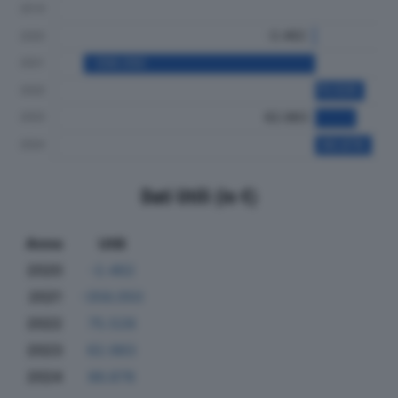
Dati Utili (in €)
Anno
Utili
2020
-2.462
2021
-356.050
2022
75.528
2023
62.983
2024
86.878