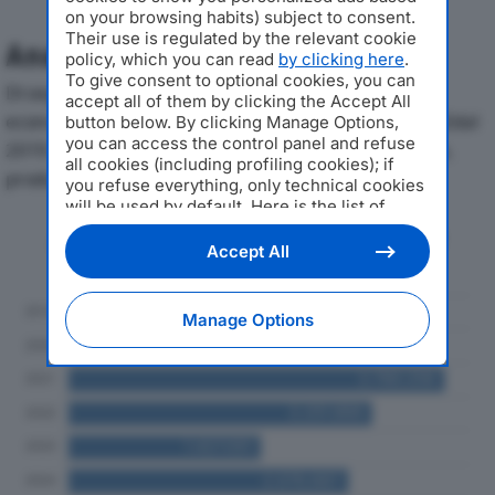
on your browsing habits) subject to consent.
Their use is regulated by the relevant cookie
Analisi Economica 2019-2024
policy, which you can read
by clicking here
.
To give consent to optional cookies, you can
Di seguito l'andamento dei principali indicatori
accept all of them by clicking the Accept All
economici di PEGASO NETWORK SOC COOP SOCIALEdal
button below. By clicking Manage Options,
you can access the control panel and refuse
2019 al 2024, con particolare attenzione a fatturato,
all cookies (including profiling cookies); if
produzione e utile d'esercizio.
you refuse everything, only technical cookies
will be used by default. Here is the list of
providers
. Cookie consent will be stored and
Andamento del fatturato dal 2019
applied also to the other websites of
Accept All
al 2024
Editoriale Nazionale and their subdomains. By
expressing your choice on this site, you will
therefore not be asked again on other
Manage Options
Editoriale Nazionale websites that use the
same consent management platform (CMP).
You can still modify or withdraw your choice
at any time through the “Privacy Settings”
section.