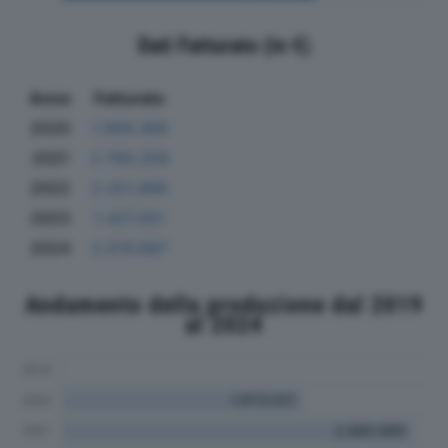
Dati Fatturato (in €)
Anno
Fatturato
2020
1.969.366
2021
2.790.259
2022
2.251.866
2023
1.427.051
2024
2.076.687
Andamento della produzione dal 2019
al 2024