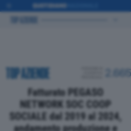
POSIZIONE IN
2.66
CLASSIFICA
PROVINCIALE
Fatturato PEGASO
NETWORK SOC COOP
SOCIALE dal 2019 al 2024,
andamento produzione e